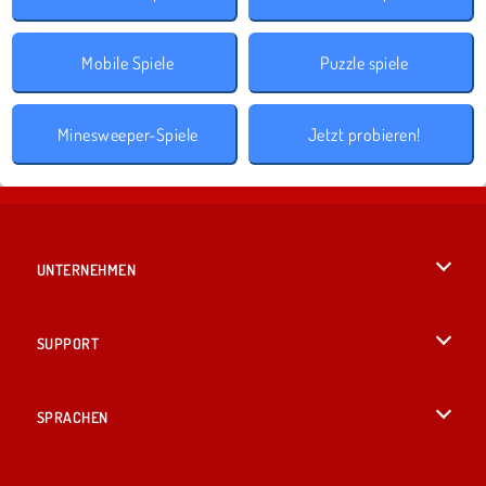
Mobile Spiele
Puzzle spiele
Minesweeper-Spiele
Jetzt probieren!
UNTERNEHMEN
Benutzungsbedingungen
SUPPORT
Unsere Datenschutzre ...
Hilfe
SPRACHEN
Cookies
English