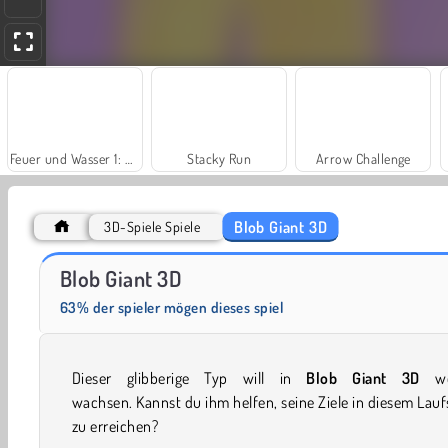
Feuer und Wasser 1: Waldtempel
Stacky Run
Arrow Challenge
Blob Giant 3D
3D-Spiele Spiele
Fashion Princess - Dress Up for Girls
Masha and the Bear: Meadows
Blob Giant 3D
63% der spieler mögen dieses spiel
Dieser glibberige Typ will in
Blob Giant 3D
wei
wachsen. Kannst du ihm helfen, seine Ziele in diesem Lauf
zu erreichen?