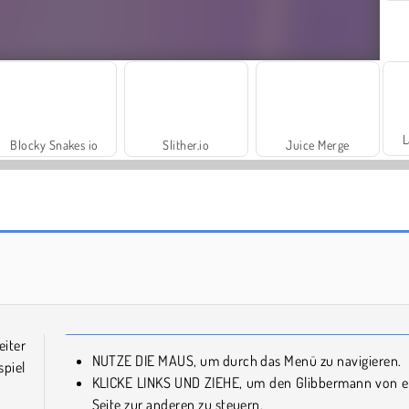
L
Blocky Snakes io
Slither.io
Juice Merge
Scala 40
Grand Mahjong Connect
ter
NUTZE DIE MAUS, um durch das Menü zu navigieren.
spiel
KLICKE LINKS UND ZIEHE, um den Glibbermann von e
Seite zur anderen zu steuern.