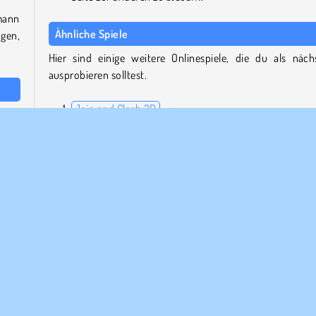
mann
Ähnliche Spiele
gen,
Hier sind einige weitere Onlinespiele, die du als näch
ausprobieren solltest.
Join and Clash 3D
 dem
Stacky Run
d er
Super Buddy Run
cht!
Monsters Up
ten,
iche
Wer hat Blob Giant 3D entwickelt?
Blob Giant 3D wurde von YAD.com entwickelt.
TML5
Mobile
Plattformspiele
Beliebte
Geschicklichk