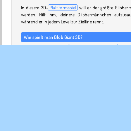
In diesem 3D-
Plattformspiel
will er der größte Glibber
werden. Hilf ihm, kleinere Glibbermännchen aufzusau
während er in jedem Level zur Zielline rennt.
Wie spielt man Blob Giant 3D?
Blob Giant 3D ist ein
Sammel- und Laufspiel
. Hilf
Glibbermann, so groß wie möglich zu werden, währen
andere Glimmermännchen in sich aufnimmt. Aber Vorsi
Während er Hindernisse überwindet, muss er darauf ach
dass die anderen Männchen, die er absorbiert, die gle
Farbe haben wie er.
Spielsteuerung
3D-Spiele
Abenteuer
Arcade
Ausweichen
H