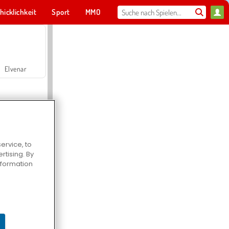
hicklichkeit
Sport
MMO
Für dich
Elvenar
ervice, to
tising. By
Hospital Surgeon Doctor Game
information