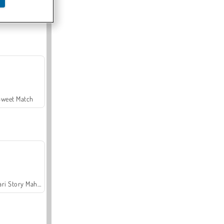
Offroad Crash Climber 4X4
Sweet Match
Safari Story Mahjong