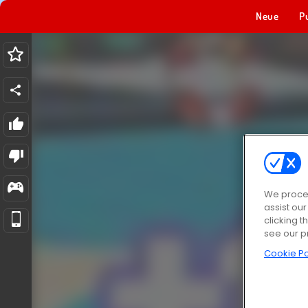
Neue
P
We proces
assist ou
clicking t
see our p
Cookie Po