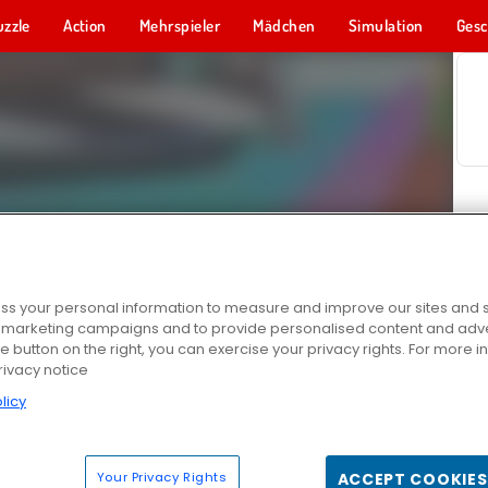
uzzle
Action
Mehrspieler
Mädchen
Simulation
Gesc
s your personal information to measure and improve our sites and s
r marketing campaigns and to provide personalised content and adver
he button on the right, you can exercise your privacy rights. For more 
rivacy notice
licy
Your Privacy Rights
ACCEPT COOKIES