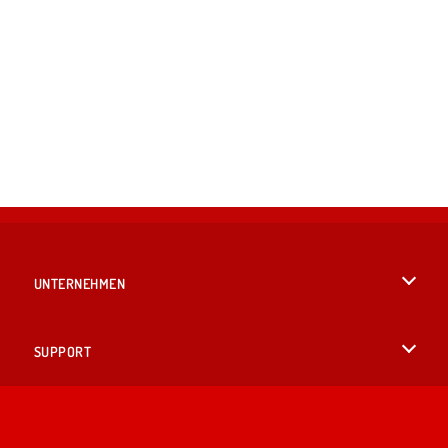
UNTERNEHMEN
Benutzungsbedingungen
SUPPORT
Unsere Datenschutzre ...
Hilfe
SPRACHEN