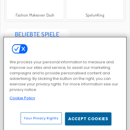
Fashion Makeover Dash
SpelunKing
BELIEBTE SPIELE
We process your personal information to measure and
improve our sites and service, to assist our marketing
campaigns and to provide personalised content and
advertising. By clicking the button on the right, you can
Castle Craft: Merge Quest
My Castle: Merge and Story
exercise your privacy rights. For more information see our
privacy notice
Cookie Policy
Your Privacy Rights
ACCEPT COOKIES
Merge Haven
Piece of Cake: Merge and Bake