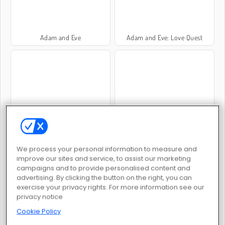
Adam and Eve
Adam and Eve: Love Quest
Adam and Eve Go: Xmas
Adam and Eve: GO 3
We process your personal information to measure and
improve our sites and service, to assist our marketing
campaigns and to provide personalised content and
advertising. By clicking the button on the right, you can
exercise your privacy rights. For more information see our
privacy notice
Adam und Eva: Adam der Geist
Adam and Eve: GO
Cookie Policy