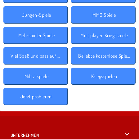
Jungen-Spiele
MMO Spiele
Mehrspieler Spiele
Multiplayer-Kriegsspiele
Viel Spaß und pass auf dich auf!
Beliebte kostenlose Spiele
Militärspiele
Kriegsspielen
Jetzt probieren!
UNTERNEHMEN