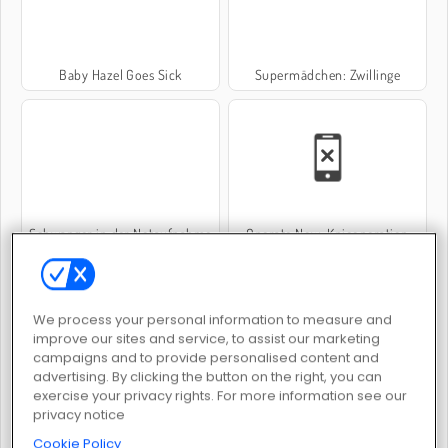
Baby Hazel Goes Sick
Supermädchen: Zwillinge
Schwanger in der Notaufnahme
Operate Now: Knieoperation
We process your personal information to measure and
improve our sites and service, to assist our marketing
campaigns and to provide personalised content and
advertising. By clicking the button on the right, you can
Operate Now: Pericardium Surgery
Ella: Hüftoperation
exercise your privacy rights. For more information see our
privacy notice
Cookie Policy