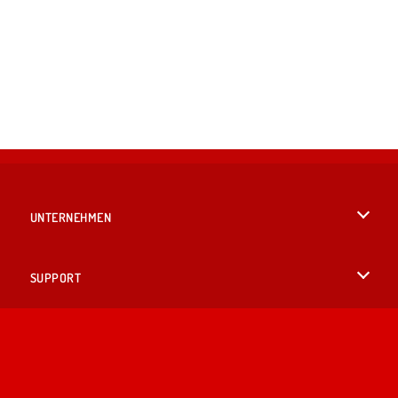
UNTERNEHMEN
Benutzungsbedingungen
SUPPORT
Unsere Datenschutzre ...
Hilfe
SPRACHEN
Cookies
English