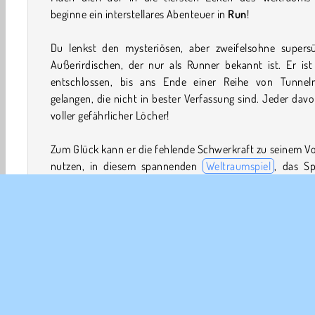
beginne ein interstellares Abenteuer in
Run
!
Du lenkst den mysteriösen, aber zweifelsohne supers
Außerirdischen, der nur als Runner bekannt ist. Er ist
entschlossen, bis ans Ende einer Reihe von Tunnel
gelangen, die nicht in bester Verfassung sind. Jeder davo
voller gefährlicher Löcher!
Zum Glück kann er die fehlende Schwerkraft zu seinem Vo
nutzen, in diesem spannenden
Weltraumspiel
, das Sp
aus der ganzen Welt fesselt, seit es 2008 erstmals online 
Begleite ihn, wie er die Wände entlang rast und über Abg
springt.
Wenn du mehr über dieses klassische Browserspiel erfa
möchtest, schau dir seine
Wiki-Seite
an. Sie ist vol
lustigen Fakten über die Geschichte, die verschiedenen
und vieles mehr!