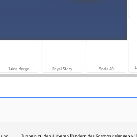
L
Juice Merge
Royal Story
Scala 40
Solitaire Social
Fashion Princess - Dress Up for Girls
 und
Tunneln zu den äußeren Rändern des Kosmos gelangen will