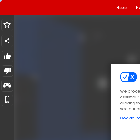
Neue
P
We proces
assist ou
clicking t
see our p
Cookie Po