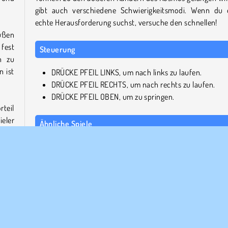
gibt auch verschiedene Schwierigkeitsmodi. Wenn du 
echte Herausforderung suchst, versuche den schnellen!
üßen
 fest
Steuerung
n zu
n ist
DRÜCKE PFEIL LINKS, um nach links zu laufen.
DRÜCKE PFEIL RECHTS, um nach rechts zu laufen.
DRÜCKE PFEIL OBEN, um zu springen.
rteil
ieler
Ähnliche Spiele
ging.
Möchtest du andere tolle
Abenteuerspiele
ausprobie
ründe
Hier sind vier weitere!
Fall Race: Season 2
hren
Drop Guys: Knockout Tournament
l mit
Spaceugh
 Modi
Tiny Alien