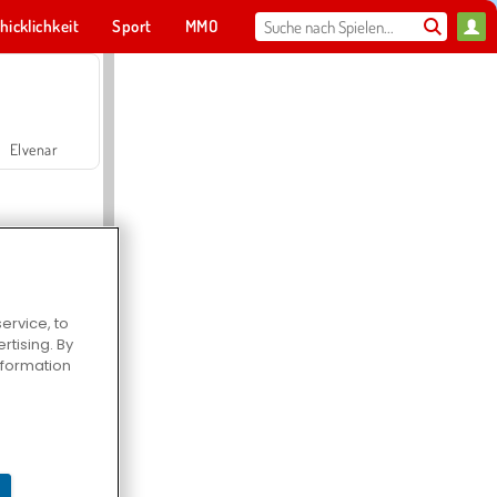
hicklichkeit
Sport
MMO
Für dich
Elvenar
ervice, to
tising. By
Hospital Surgeon Doctor Game
information