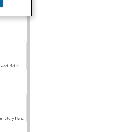
Offroad Crash Climber 4X4
Sweet Match
Safari Story Mahjong