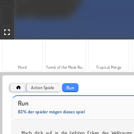
Mord
Tomb of the Mask Neon
Tropical Merge
Run
Action Spiele
Let's Fish!
Grand Mahjong Connect
Run
83% der spieler mögen dieses spiel
Mach dich auf in die tiefsten Ecken des Weltraums