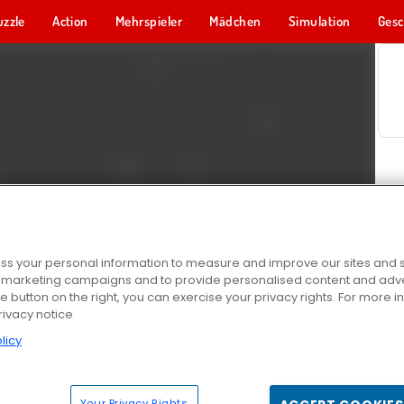
uzzle
Action
Mehrspieler
Mädchen
Simulation
Gesc
s your personal information to measure and improve our sites and s
r marketing campaigns and to provide personalised content and adver
he button on the right, you can exercise your privacy rights. For more 
rivacy notice
licy
Your Privacy Rights