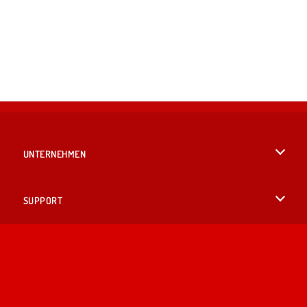
UNTERNEHMEN
Benutzungsbedingungen
SUPPORT
Unsere Datenschutzre ...
Hilfe
SPRACHEN
Cookies
English