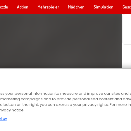
uzzle
Action
Mehrspieler
Mädchen
Simulation
Gesc
s your personal information to measure and improve our sites and s
r marketing campaigns and to provide personalised content and adver
he button on the right, you can exercise your privacy rights. For more 
rivacy notice
licy