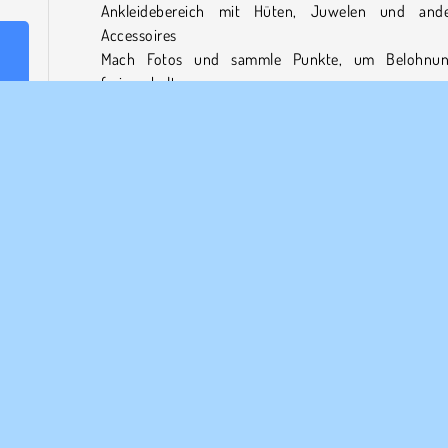
Ankleidebereich mit Hüten, Juwelen und and
Accessoires
Mach Fotos und sammle Punkte, um Belohnun
freizuschalten
heke
Komm jeden Tag wieder, um neue Accessoi
hen,
freizuschalten
e sie
eiten
Spiele mehr kostenlose Online-Spiele wie Hair Salon:
en.
Beauty Salon
Wenn dir dieses Spiel gefällt, findest du weitere Spiele di
annst
Art in unserer Rubrik Friseurspiele. Oder entwerfe einen n
. Du
Style für deine Models in einem unserer vielen Makeo
ie zu
Spiele.
n und
ren.
Wer hat Hair Salon: Beauty Salon entwickelt?
mach
Hair Salon: Beauty Salon
wurde von Bravestar Ga
entwickelt.
einem