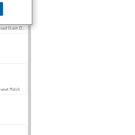
Offroad Crash Climber 4X4
Sweet Match