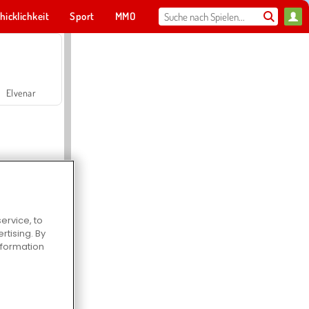
hicklichkeit
Sport
MMO
Für dich
Elvenar
ervice, to
Hospital Surgeon Doctor Game
tising. By
information