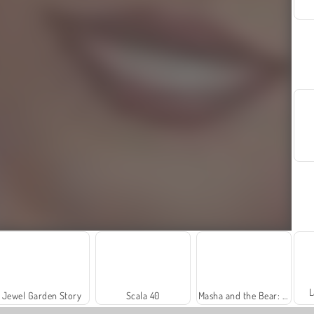
L
Jewel Garden Story
Scala 40
Masha and the Bear: Meadows