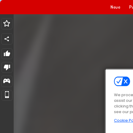
Neue
P
We proces
assist ou
clicking t
see our p
Cookie Po