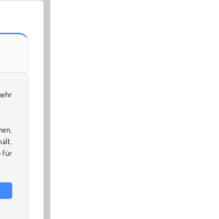
mehr
hen,
ält.
 für