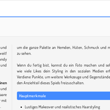
Trollface Quest: USA 2
Royal Story
- und
um die ganze Palette an Hemden, Hüten, Schmuck und 
eit!
zu sehen.
andy
t und
Wenn du fertig bist, kannst du ein Foto machen und se
wie viele Likes dein Styling in den sozialen Medien erh
Verdiene Punkte, um weitere Werkzeuge und Gegenstände
inen
den Anziehteil dieses Spiels freizuschalten.
e und
aare
Hauptmerkmale
r mit
.
Lustiges Makeover und realistisches Haarstyling