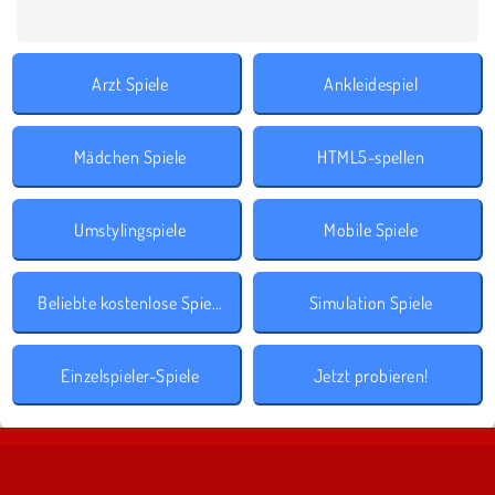
Arzt Spiele
Ankleidespiel
Mädchen Spiele
HTML5-spellen
Umstylingspiele
Mobile Spiele
Beliebte kostenlose Spiele
Simulation Spiele
Einzelspieler-Spiele
Jetzt probieren!