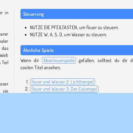
r in
Steuerung
NUTZE DIE PFEILTASTEN, um Feuer zu steuern.
arer
NUTZE W, A, S, D, um Wasser zu steuern.
aler
 das
Ähnliche Spiele
Welt
Wenn dir
Abenteuerspiele
gefallen, solltest du dir d
 Teil
coolen Titel ansehen.
Feuer und Wasser 2: Lichttempel
sser
Feuer und Wasser 3: Der Eistempel
 sie
Feuer und Wasser 4: Kristalltempel
ten,
Bob the Robber: Thief Game
über
 viel
Kann ich Feuer und Wasser 5: Elemente auch auf
wei-
Mobilgeräten spielen?
ßen.