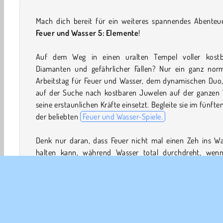
Mach dich bereit für ein weiteres spannendes Abenteue
Feuer und Wasser 5: Elemente
!
Auf dem Weg in einen uralten Tempel voller kostb
Diamanten und gefährlicher Fallen? Nur ein ganz norm
Arbeitstag für Feuer und Wasser, dem dynamischen Duo,
auf der Suche nach kostbaren Juwelen auf der ganzen 
seine erstaunlichen Kräfte einsetzt. Begleite sie im fünften
der beliebten
Feuer und Wasser-Spiele.
Denk nur daran, dass Feuer nicht mal einen Zeh ins Wa
halten kann, während Wasser total durchdreht, wenn
etwas extrem Heißes berührt. Sie müssen zusammenarbei
während sie Kisten bewegen, Schalter umlegen und 
Gruben mit giftigem Schleim springen. Wenn das nach zu
Arbeit klingt, kannst du dich in diesem fantastischen
Z
Spieler-Spiel
jederzeit mit einem Freund zusammenschlie