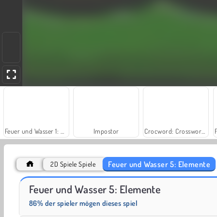
Feuer und Wasser 1: Waldtempel
Impostor
Crocword: Crossword Puzzle Game
Feuer und Wasser 5: Elemente
2D Spiele Spiele
Feuer und Wasser 2: Lichttempel
Money Mover Maker
Feuer und Wasser 5: Elemente
86% der spieler mögen dieses spiel