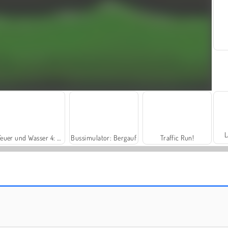
L
Feuer und Wasser 4: Kristalltempel
Bussimulator: Bergauf
Traffic Run!
Bob der Räuber 5: Abenteuer im Tempel
Money Movers