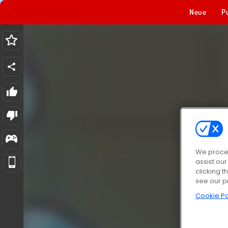
Neue
P
We proces
assist ou
clicking t
see our p
Cookie Po