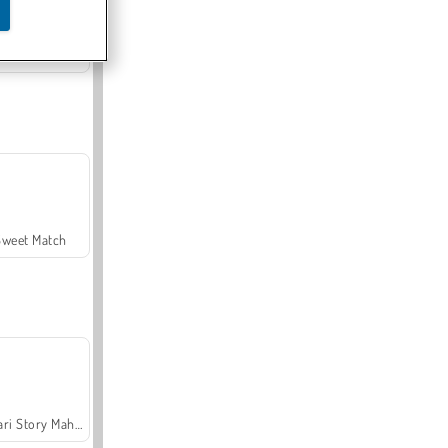
Offroad Crash Climber 4X4
Sweet Match
Safari Story Mahjong