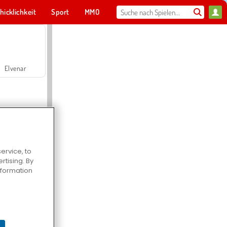
hicklichkeit
Sport
MMO
Für dich
Elvenar
ervice, to
tising. By
Hospital Surgeon Doctor Game
information