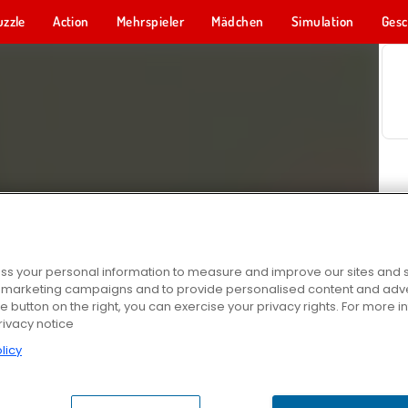
uzzle
Action
Mehrspieler
Mädchen
Simulation
Gesc
s your personal information to measure and improve our sites and s
r marketing campaigns and to provide personalised content and adver
he button on the right, you can exercise your privacy rights. For more 
rivacy notice
licy