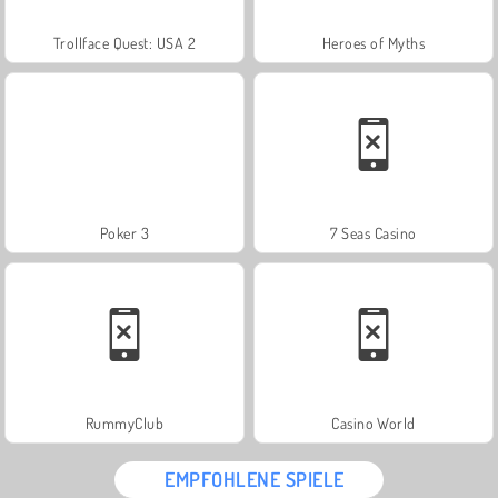
Trollface Quest: USA 2
Heroes of Myths
Poker 3
7 Seas Casino
RummyClub
Casino World
EMPFOHLENE SPIELE