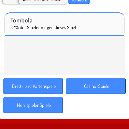
Tombola
82% der Spieler mögen dieses Spiel
Brett- und Kartenspiele
Casino-Spiele
Mehrspieler Spiele