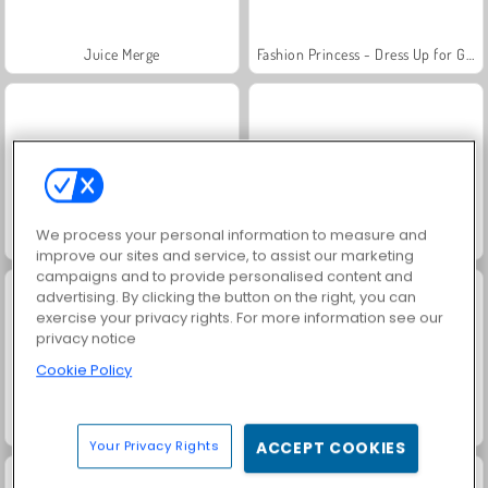
Juice Merge
Fashion Princess - Dress Up for Girls
We process your personal information to measure and
Jewel Garden Story
Masha and the Bear: Meadows
improve our sites and service, to assist our marketing
campaigns and to provide personalised content and
advertising. By clicking the button on the right, you can
exercise your privacy rights. For more information see our
privacy notice
Cookie Policy
Scala 40
Farm Merge Valley
Your Privacy Rights
ACCEPT COOKIES