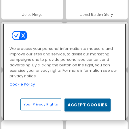
Juice Merge
Jewel Garden Story
We process your personal information to measure and
improve our sites and service, to assist our marketing
campaigns and to provide personalised content and
Farm Merge Valley
Masha and the Bear: Meadows
advertising. By clicking the button on the right, you can
exercise your privacy rights. For more information see our
privacy notice
Cookie Policy
Your Privacy Rights
ACCEPT COOKIES
Royal Story
Scala 40