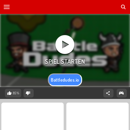
Battledudes.io
85%