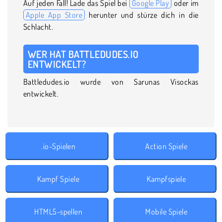
Auf jeden Fall! Lade das Spiel bei
Google Play
oder im
Apple App Store
herunter und stürze dich in die
Schlacht.
WER HAT BATTLEDUDES.IO
ENTWICKELT?
Battledudes.io wurde von Sarunas Visockas
entwickelt.
.io-Spielen
Action Spiele
Kampf Spiele
Kampfspiele
HTML5-spellen
Mobile Spiele