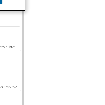
Offroad Crash Climber 4X4
Sweet Match
Safari Story Mahjong