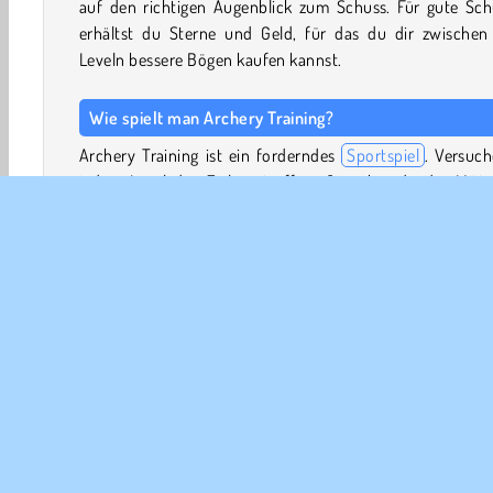
auf den richtigen Augenblick zum Schuss. Für gute Sch
erhältst du Sterne und Geld, für das du dir zwischen
Leveln bessere Bögen kaufen kannst.
Wie spielt man Archery Training?
Archery Training ist ein forderndes
Sportspiel
. Versuch
jedem Level das Ziel zu treffen. Je näher du der Mitte
Zielscheibe kommst, desto mehr Sterne und Geld verdi
du!
Spielsteuerung
LINKS KLICKEN UND HALTEN, um die Kontrolle über
Bogen zu übernehmen.
Zielen & Schießen
Bogenschießen Spiele
Pfeil
D