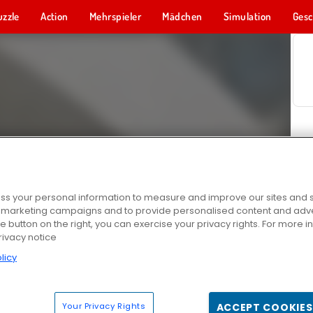
uzzle
Action
Mehrspieler
Mädchen
Simulation
Gesc
s your personal information to measure and improve our sites and s
r marketing campaigns and to provide personalised content and adver
he button on the right, you can exercise your privacy rights. For more 
rivacy notice
licy
Your Privacy Rights
ACCEPT COOKIES