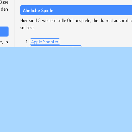
üsse
 den
Ähnliche Spiele
Hier sind 5 weitere tolle Onlinespiele, die du mal ausprobi
solltest.
e, in
Apple Shooter
 der
Stickman Archer: Mr. Bow
enst
Gun Blood
Mini Golf Master
8 Ball Pool with Friends
Wer hat Archery Training entwickelt?
 den
Archery Training wurde von Kiz10 und TapTap entwickelt.
ie Besten 2018
Coolmath
Dartspiele
HTML5
Mobile