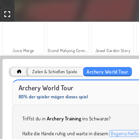
Juice Merge
Grand Mahjong Connect
Jewel Garden Story
Archery World Tour
Zielen & Schießen Spiele
Farm Merge Valley
Solitaire Social
Archery World Tour
80% der spieler mögen dieses spiel
Triffst du in
Archery Training
ins Schwarze?
Halte die Hände ruhig und warte in diesem
Bogenschießs