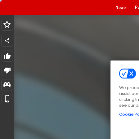
Neue
P
We proces
assist ou
clicking t
see our p
Cookie Po