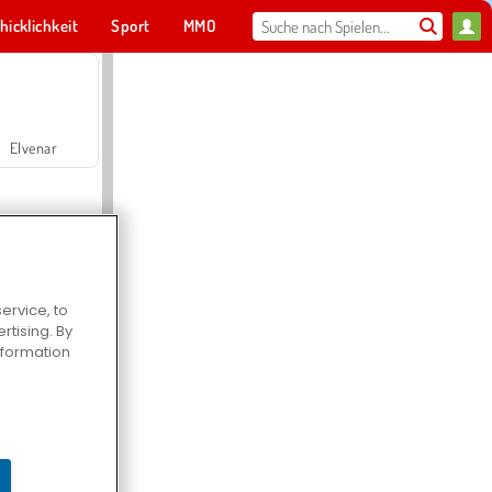
hicklichkeit
Sport
MMO
Für dich
Elvenar
ervice, to
tising. By
Hospital Surgeon Doctor Game
information