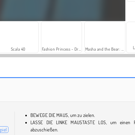
L
Scala 40
Fashion Princess - Dress Up for Girls
Masha and the Bear: Meadows
Trollface Quest: USA 2
Penguin Diner
BEWEGE DIE MAUS, um zu zielen.
LASSE DIE LINKE MAUSTASTE LOS, um einen Pf
piel
abzuschießen.