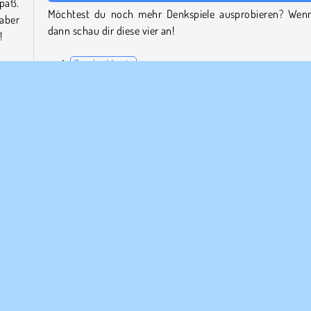
paß.
Möchtest du noch mehr Denkspiele ausprobieren? Wenn
aber
dann schau dir diese vier an!
!
Zumba Mania
2048 Merge
iels
Match Arena Multiplayer
mehr
Bubble Shooter Pro
drei
iche
Wer hat Bubble Shooter HD entwickelt?
Bubble Shooter HD wurde von Softgames entwickelt.
HTML5
Mobile
Puzzle
Softgames