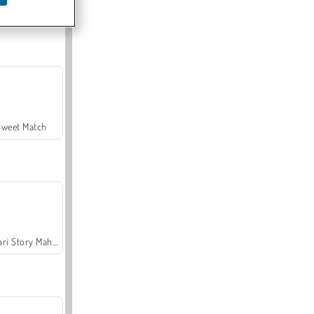
Offroad Crash Climber 4X4
Sweet Match
Safari Story Mahjong