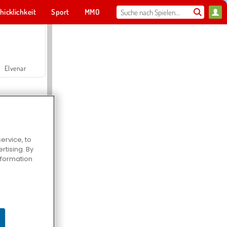
hicklichkeit
Sport
MMO
Für dich
Elvenar
ervice, to
tising. By
Hospital Surgeon Doctor Game
information