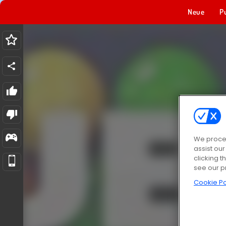
Neue
P
We proces
assist ou
clicking t
see our p
Cookie Po