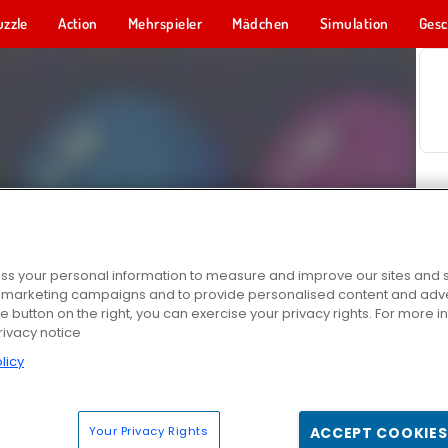
uzzle
Action
Mehrspieler
Mädchen
Simulation
Gesc
s your personal information to measure and improve our sites and s
r marketing campaigns and to provide personalised content and adver
he button on the right, you can exercise your privacy rights. For more 
rivacy notice
licy
Your Privacy Rights
ACCEPT COOKIES