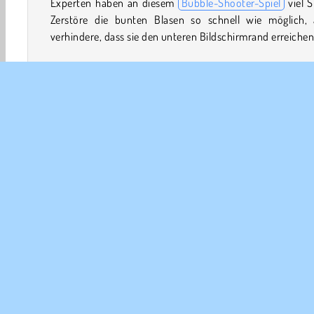
Experten haben an diesem
Bubble-Shooter-Spiel
viel S
Zerstöre die bunten Blasen so schnell wie möglich, 
verhindere, dass sie den unteren Bildschirmrand erreichen
Wie spielt man Bubble Shooter HD?
Wirst du die klassische Version des beliebten
Arcade-Sp
meistern? Bilde je nach Farbe Gruppen aus drei oder 
Blasen, um sie vom Spielfeld zu entfernen. Es gibt 
verschiedene Schwierigkeitsgrade für unterschiedl
Spielertypen.
Steuerung
Arcade
Ball
Luftballonspiele
Bubble Shooter