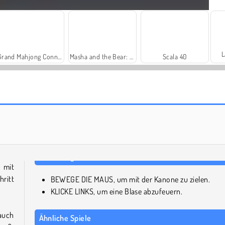
L
Grand Mahjong Connect
Masha and the Bear: Meadows
Scala 40
Fashion Princess - Dress Up for Girls
Farm Merge Valley
u mit
ritt
BEWEGE DIE MAUS, um mit der Kanone zu zielen.
KLICKE LINKS, um eine Blase abzufeuern.
 auch
Ähnliche Spiele