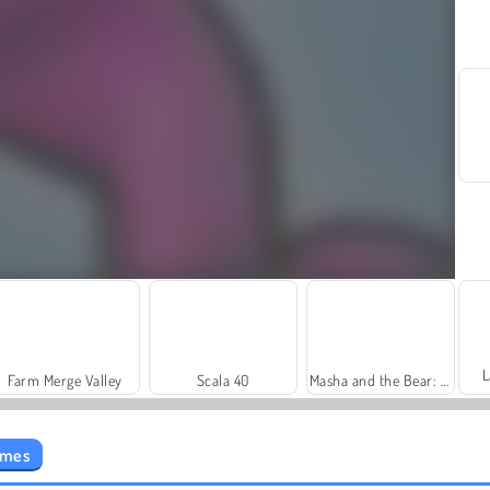
L
Farm Merge Valley
Scala 40
Masha and the Bear: Meadows
ames