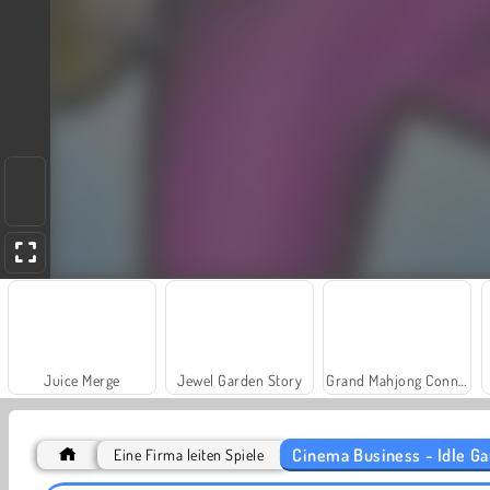
Juice Merge
Jewel Garden Story
Grand Mahjong Connect
Cinema Business - Idle G
Eine Firma leiten Spiele