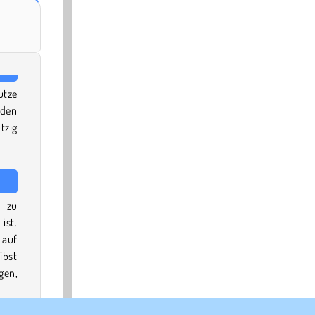
utze
den
tzig
l zu
ist.
 auf
ibst
gen,