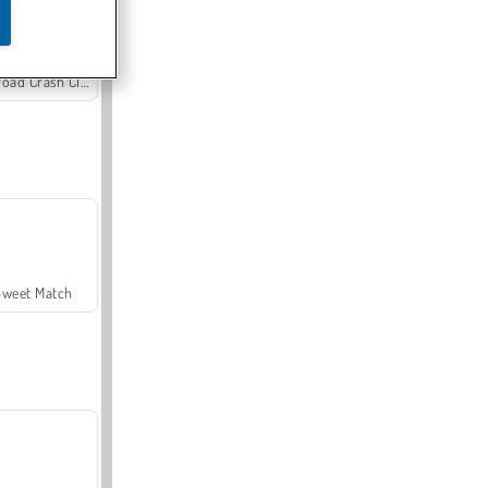
Offroad Crash Climber 4X4
Sweet Match