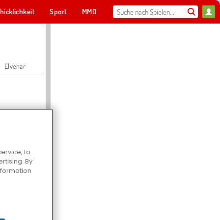
hicklichkeit
Sport
MMO
Für dich
Elvenar
ervice, to
tising. By
Hospital Surgeon Doctor Game
information