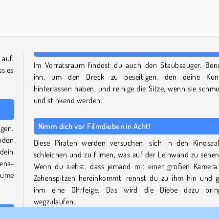
Trollface Quest: USA 2
Let's Fish!
 auf.
Im Vorratsraum findest du auch den Staubsauger. Ben
ss es
ihn, um den Dreck zu beseitigen, den deine Kun
hinterlassen haben, und reinige die Sitze, wenn sie schmu
und stinkend werden.
Nimm dich vor Filmdieben in Acht!
egen.
oden
Diese Piraten werden versuchen, sich in den Kinosaa
dein
schleichen und zu filmen, was auf der Leinwand zu sehen 
sens-
Wenn du siehst, dass jemand mit einer großen Kamera
äume
Zehenspitzen hereinkommt, rennst du zu ihm hin und g
ihm eine Ohrfeige. Das wird die Diebe dazu brin
wegzulaufen.