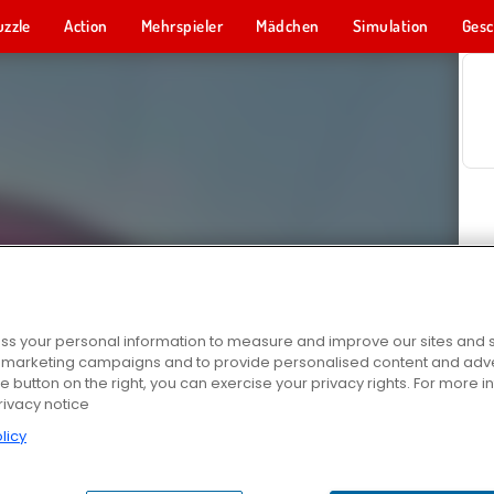
uzzle
Action
Mehrspieler
Mädchen
Simulation
Gesc
s your personal information to measure and improve our sites and s
r marketing campaigns and to provide personalised content and adver
he button on the right, you can exercise your privacy rights. For more 
rivacy notice
licy