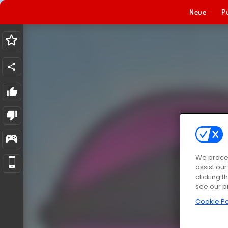
Neue
P
We proces
assist ou
clicking t
see our p
Cookie Po