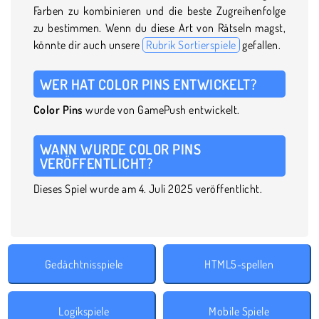
Farben zu kombinieren und die beste Zugreihenfolge
zu bestimmen. Wenn du diese Art von Rätseln magst,
könnte dir auch unsere
Rubrik Sortierspiele
gefallen.
WER HAT COLOR PINS ENTWICKELT?
Color Pins
wurde von GamePush entwickelt.
WANN WURDE COLOR PINS
VERÖFFENTLICHT?
Dieses Spiel wurde am 4. Juli 2025 veröffentlicht.
Gedächtnisspiele
HTML5-spellen
Logikspiele
Mobile Spiele