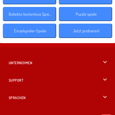
Beliebte kostenlose Spiele
Puzzle spiele
Einzelspieler-Spiele
Jetzt probieren!
UNTERNEHMEN
Benutzungsbedingungen
SUPPORT
Unsere Datenschutzre ...
Hilfe
SPRACHEN
Cookies
English