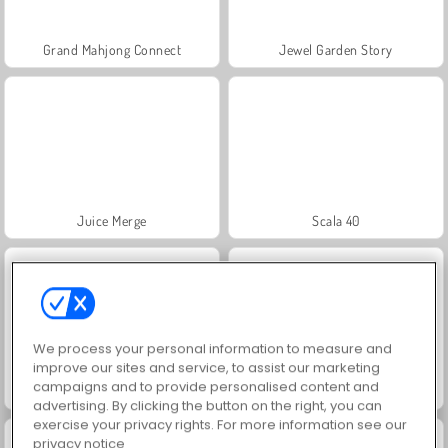
Grand Mahjong Connect
Jewel Garden Story
Juice Merge
Scala 40
We process your personal information to measure and
improve our sites and service, to assist our marketing
campaigns and to provide personalised content and
Solitaire Social
Trollface Quest: USA 2
advertising. By clicking the button on the right, you can
exercise your privacy rights. For more information see our
privacy notice