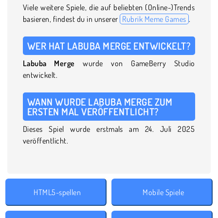
Viele weitere Spiele, die auf beliebten (Online-)Trends
basieren, findest du in unserer
Rubrik Meme Games
.
WER HAT LABUBA MERGE ENTWICKELT?
Labuba Merge
wurde von GameBerry Studio
entwickelt.
WANN WURDE LABUBA MERGE ZUM
ERSTEN MAL VERÖFFENTLICHT?
Dieses Spiel wurde erstmals am 24. Juli 2025
veröffentlicht.
HTML5-spellen
Mobile Spiele