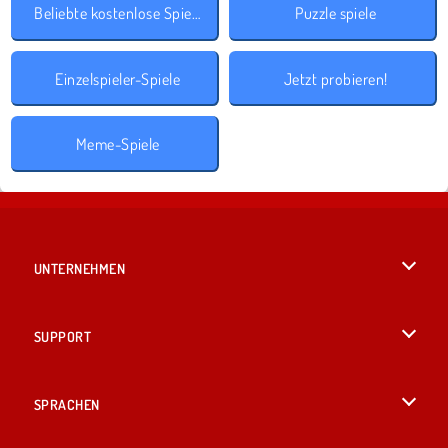
Beliebte kostenlose Spiele
Puzzle spiele
Einzelspieler-Spiele
Jetzt probieren!
Meme-Spiele
UNTERNEHMEN
Benutzungsbedingungen
SUPPORT
Unsere Datenschutzre ...
Hilfe
SPRACHEN
Cookies