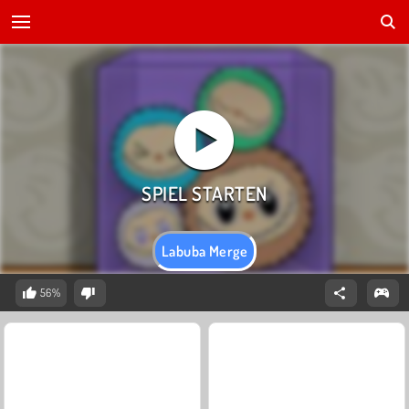
Labuba Merge
56%