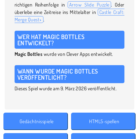
richtigen Reihenfolge in
Arrow Slide Puzzle
. Oder
überlebe eine Zeitreise ins Mittelalter in
Castle Craft:
Merge Quest+
.
WER HAT MAGIC BOTTLES
ENTWICKELT?
Magic Bottles
wurde von Clever Apps entwickelt.
WANN WURDE MAGIC BOTTLES
VERÖFFENTLICHT?
Dieses Spiel wurde am 9. März 2026 veröffentlicht.
Gedächtnisspiele
HTML5-spellen