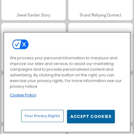
Jewel Garden Story
Grand Mahjong Connect
We process your personal information to measure and
improve our sites and service, to assist our marketing
Juice Merge
Solitär FRVR
campaigns and to provide personalised content and
advertising. By clicking the button on the right, you can
exercise your privacy rights. For more information see our
privacy notice
Cookie Policy
Your Privacy Rights
ACCEPT COOKIES
Scala 40
Solitaire Social