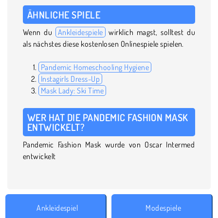
ÄHNLICHE SPIELE
Wenn du
Ankleidespiele
wirklich magst, solltest du
als nächstes diese kostenlosen Onlinespiele spielen.
Pandemic Homeschooling Hygiene
Instagirls Dress-Up
Mask Lady: Ski Time
WER HAT DIE PANDEMIC FASHION MASK
ENTWICKELT?
Pandemic Fashion Mask wurde von Oscar Intermed
entwickelt
Ankleidespiel
Modespiele