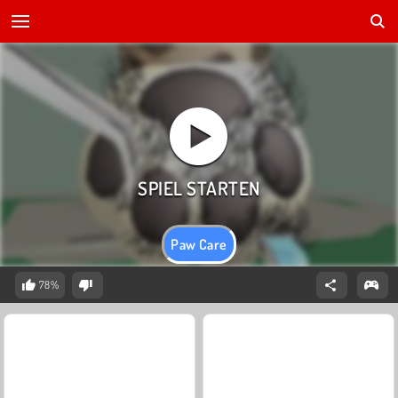
Paw Care
78%