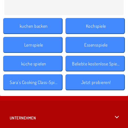
kuchen backen
Kochspiele
Lernspiele
Essensspiele
küche spielen
Beliebte kostenlose Spiele
Sara’s Cooking Class-Spielen
Jetzt probieren!
UNTERNEHMEN