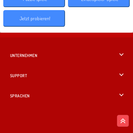
Jetzt probieren!
UNTERNEHMEN
Benutzungsbedingungen
SUPPORT
Unsere Datenschutzre ...
Hilfe
SPRACHEN
Cookies
English
Cookie-Kontrolle
British English