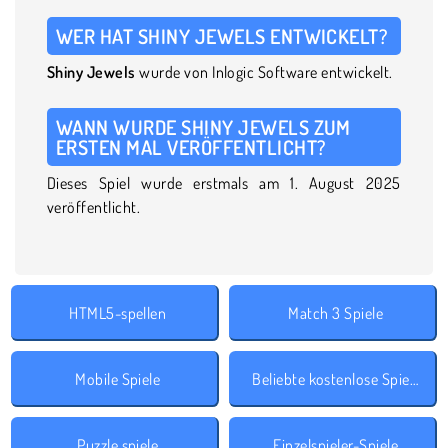
WER HAT SHINY JEWELS ENTWICKELT?
Shiny Jewels
wurde von Inlogic Software entwickelt.
WANN WURDE SHINY JEWELS ZUM
ERSTEN MAL VERÖFFENTLICHT?
Dieses Spiel wurde erstmals am 1. August 2025
veröffentlicht.
HTML5-spellen
Match 3 Spiele
Mobile Spiele
Beliebte kostenlose Spiele
Puzzle spiele
Einzelspieler-Spiele