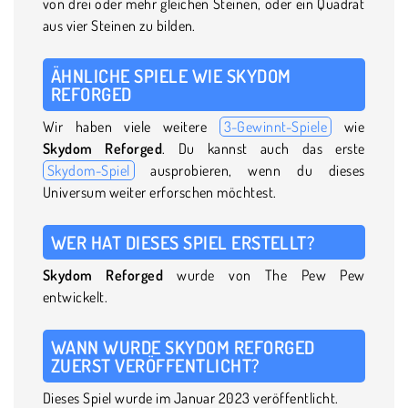
von drei oder mehr gleichen Steinen, oder ein Quadrat
aus vier Steinen zu bilden.
ÄHNLICHE SPIELE WIE SKYDOM
REFORGED
Wir haben viele weitere
3-Gewinnt-Spiele
wie
Skydom Reforged
. Du kannst auch das erste
Skydom-Spiel
ausprobieren, wenn du dieses
Universum weiter erforschen möchtest.
WER HAT DIESES SPIEL ERSTELLT?
Skydom Reforged
wurde von The Pew Pew
entwickelt.
WANN WURDE SKYDOM REFORGED
ZUERST VERÖFFENTLICHT?
Dieses Spiel wurde im Januar 2023 veröffentlicht.