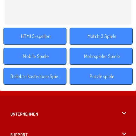
HTML5-spellen
Match 3 Spiele
Mobile Spiele
Mehrspieler Spiele
Beliebte kostenlose Spiele
Puzzle spiele
UNTERNEHMEN
Benutzungsbedingungen
SUPPORT