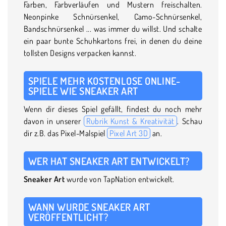
Farben, Farbverläufen und Mustern freischalten.
Neonpinke Schnürsenkel, Camo-Schnürsenkel,
Bandschnürsenkel ... was immer du willst. Und schalte
ein paar bunte Schuhkartons frei, in denen du deine
tollsten Designs verpacken kannst.
SPIELE MEHR KOSTENLOSE ONLINE-
SPIELE WIE SNEAKER ART
Wenn dir dieses Spiel gefällt, findest du noch mehr
davon in unserer
Rubrik Kunst & Kreativität
. Schau
dir z.B. das Pixel-Malspiel
Pixel Art 3D
an.
WER HAT SNEAKER ART ENTWICKELT?
Sneaker Art
wurde von TapNation entwickelt.
WANN WURDE SNEAKER ART
VERÖFFENTLICHT?