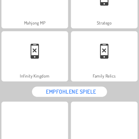
Mahjong MP
Stratego
Infinity Kingdom
Family Relics
EMPFOHLENE SPIELE