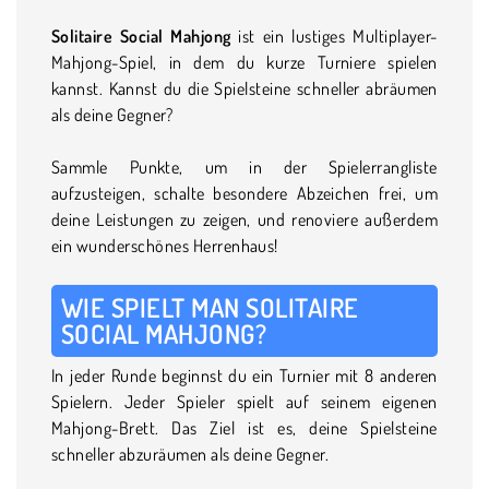
Solitaire Social Mahjong
ist ein lustiges Multiplayer-
Mahjong-Spiel, in dem du kurze Turniere spielen
kannst. Kannst du die Spielsteine schneller abräumen
als deine Gegner?
Sammle Punkte, um in der Spielerrangliste
aufzusteigen, schalte besondere Abzeichen frei, um
deine Leistungen zu zeigen, und renoviere außerdem
ein wunderschönes Herrenhaus!
WIE SPIELT MAN SOLITAIRE
SOCIAL MAHJONG?
In jeder Runde beginnst du ein Turnier mit 8 anderen
Spielern. Jeder Spieler spielt auf seinem eigenen
Mahjong-Brett. Das Ziel ist es, deine Spielsteine
schneller abzuräumen als deine Gegner.