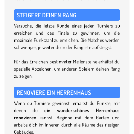
STEIGERE DEINEN RANG
Versuche, die letzte Runde eines jeden Turniers zu
erreichen und das Finale zu gewinnen, um die
maximale Punktzahl zu erreichen. Die Matches werden
schwieriger, je weiter du in der Rangliste aufsteigst.
Für das Erreichen bestimmter Meilensteine erhältst du
spezielle Abzeichen, um anderen Spielern deinen Rang
zu zeigen.
RENOVIERE EIN HERRENHAUS
Wenn du Turniere gewinnst, erhältst du Punkte, mit
denen du
ein wunderschönes Herrenhaus
renovieren
kannst. Beginne mit dem Garten und
arbeite dich im Inneren durch alle Räume des riesigen
Gebäudes.