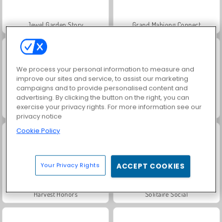
Jewel Garden Story
Grand Mahjong Connect
We process your personal information to measure and
improve our sites and service, to assist our marketing
campaigns and to provide personalised content and
advertising. By clicking the button on the right, you can
exercise your privacy rights. For more information see our
Juice Merge
Trollface Quest: USA 2
privacy notice
Cookie Policy
Your Privacy Rights
ACCEPT COOKIES
Harvest Honors
Solitaire Social