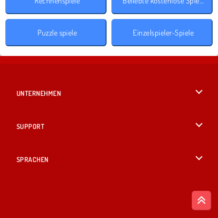
Rechnenspiele
Beliebte kostenlose Spiele
Puzzle spiele
Einzelspieler-Spiele
UNTERNEHMEN
Benutzungsbedingungen
SUPPORT
Unsere Datenschutzre ...
Hilfe
SPRACHEN
Cookies
British English
Cookie-Kontrolle
Русский