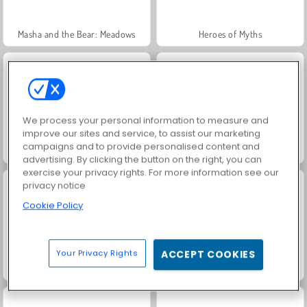
Masha and the Bear: Meadows
Heroes of Myths
We process your personal information to measure and
improve our sites and service, to assist our marketing
campaigns and to provide personalised content and
Royal Story
Rummy World
advertising. By clicking the button on the right, you can
exercise your privacy rights. For more information see our
privacy notice
Cookie Policy
Your Privacy Rights
ACCEPT COOKIES
Scala 40
Charm Farm