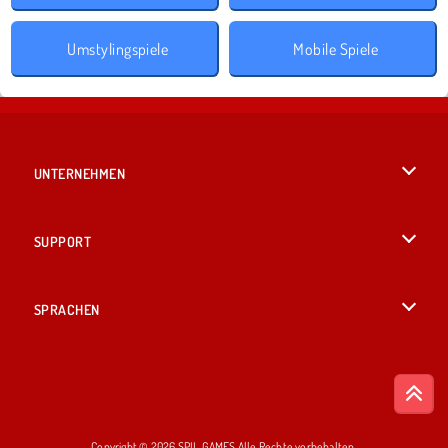
Umstylingspiele
Mobile Spiele
UNTERNEHMEN
Benutzungsbedingungen
SUPPORT
Unsere Datenschutzre ...
Hilfe
SPRACHEN
Cookies
British English
Cookie-Kontrolle
Русский
Copyright © 2026 SPIL GAMES Alle Rechte vorbehalten.