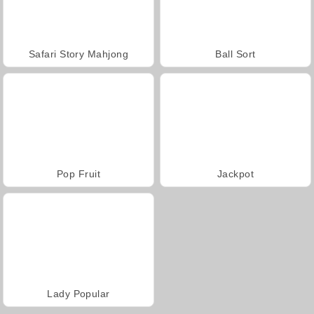
Safari Story Mahjong
Ball Sort
Pop Fruit
Jackpot
Lady Popular