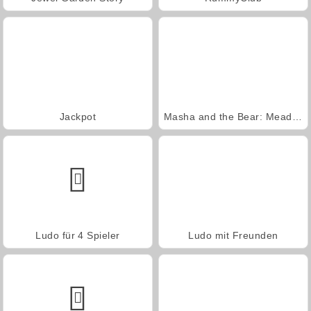
Jackpot
Masha and the Bear: Meadows
Ludo für 4 Spieler
Ludo mit Freunden