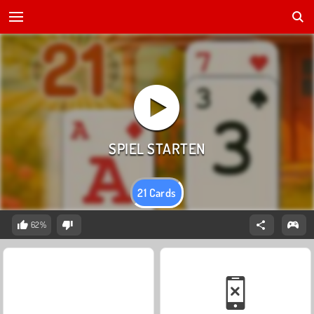
21 Cards
62%