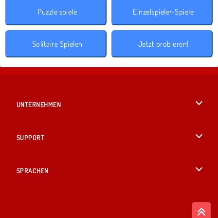
Puzzle spiele
Einzelspieler-Spiele
Solitaire Spielen
Jetzt probieren!
UNTERNEHMEN
Benutzungsbedingungen
SUPPORT
Unsere Datenschutzre ...
Hilfe
SPRACHEN
Cookies
English
Cookie-Kontrolle