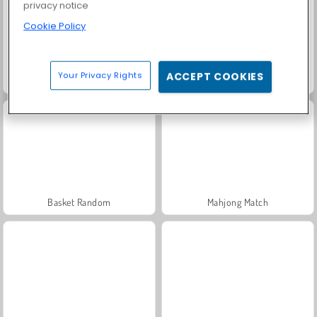
privacy notice
Cookie Policy
Your Privacy Rights
ACCEPT COOKIES
Bob die Schnecke
Solitär FRVR
Basket Random
Mahjong Match