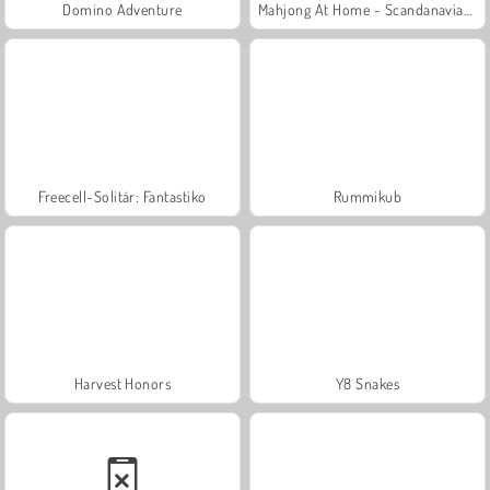
Domino Adventure
Mahjong At Home - Scandanavian Edition
Freecell-Solitär: Fantastiko
Rummikub
Harvest Honors
Y8 Snakes