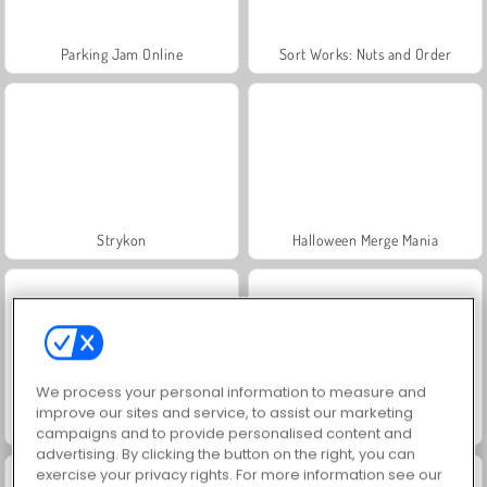
Parking Jam Online
Sort Works: Nuts and Order
Strykon
Halloween Merge Mania
We process your personal information to measure and
improve our sites and service, to assist our marketing
Thread Match
Troll Face Quest: Video Memes and TV Shows: Part 1
campaigns and to provide personalised content and
advertising. By clicking the button on the right, you can
exercise your privacy rights. For more information see our