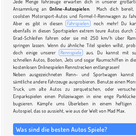
Jede Menge Fahrzeuge erwarten dich in unserer großart
Ansammlung an
Online-Autospielen
. Mach dich bereit, 
coolsten Motorsport-Autos und Formel-1-Rennwagen zu fah
Aber es gibt in diesen
Fahrspielen
noch mehr! Du kan
ebenfalls in diesen Sportspielen extrem teure Autos durch
Grad-Schleifen fahren oder sie mit 250 km/h über Ra
springen lassen. Wenn du ähnliche Titel spielen willst, prob
doch einige unserer
Rennspiele
aus. Du kannst mit su
schnellen Autos, Booten, Jets und sogar Raumschiffen in di
kostenlosen Onlinespielen Rennstrecken entlangrasen!
Neben ausgezeichneten Renn- und Sportwagen kannst
sämtliche andere Fahrzeuge ausprobieren. Benutze einen Mon
Truck, um alte Autos zu zerquetschen, oder versuche
Einparkspielen einen Polizeiwagen in eine enge Parklück
bugsieren. Kämpfe ums Überleben in einem heftigen 
Autospiel, das so aussieht, wie aus der Welt von Mad Max.
Was sind die besten Autos Spiele?