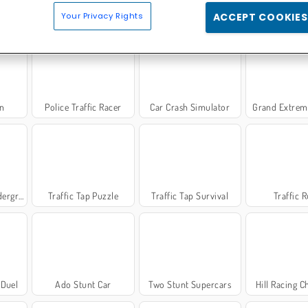
Your Privacy Rights
ACCEPT COOKIES
iver
GTA: Grand Vegas Crime
GT Traffic Racer
3D Car Sim
en
Police Traffic Racer
Car Crash Simulator
Grand Extrem
ground
Traffic Tap Puzzle
Traffic Tap Survival
Traffic 
 Duel
Ado Stunt Car
Two Stunt Supercars
Hill Racing C