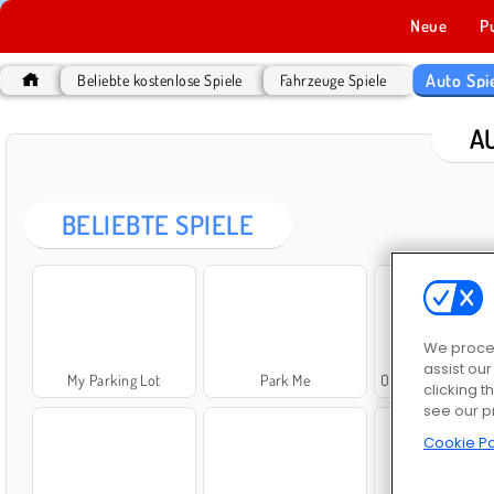
Neue
P
Auto Spi
Beliebte kostenlose Spiele
Fahrzeuge Spiele
A
BELIEBTE SPIELE
We proces
assist ou
My Parking Lot
Park Me
Offroad Crash Climb
clicking t
see our p
Cookie Po