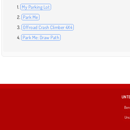
My Parking Lot
Park Me
Offroad Crash Climber 4X4
Park Me: Draw Path
UNT
Ben
Uns