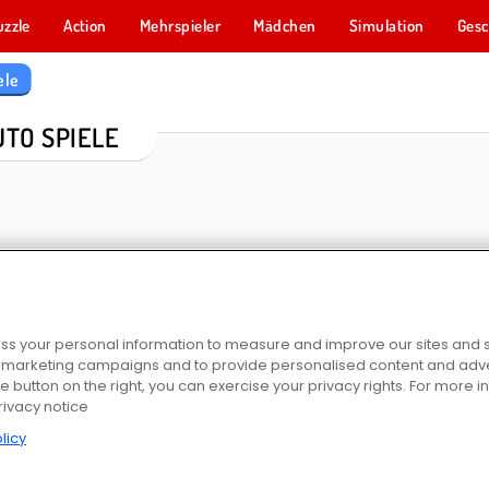
uzzle
Action
Mehrspieler
Mädchen
Simulation
Gesc
ele
UTO SPIELE
s your personal information to measure and improve our sites and s
r marketing campaigns and to provide personalised content and adver
er 4X4
Park Me: Draw Path
Parking Jam Online
M5 City D
he button on the right, you can exercise your privacy rights. For more 
rivacy notice
licy