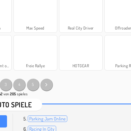
m
Max Speed
Real City Driver
Offroade
n Cars
Freie Rallye
HOTGEAR
Parking 
3
4
5
42
von
205
spieles
UTO SPIELE
Parking Jam Online
Racing In City