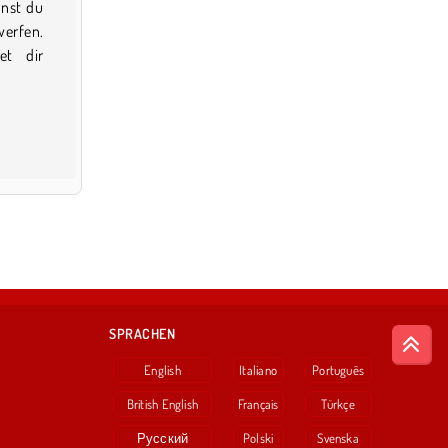
nnst du
werfen.
et dir
SPRACHEN
English
Italiano
Português
British English
Français
Türkçe
Русский
Polski
Svenska