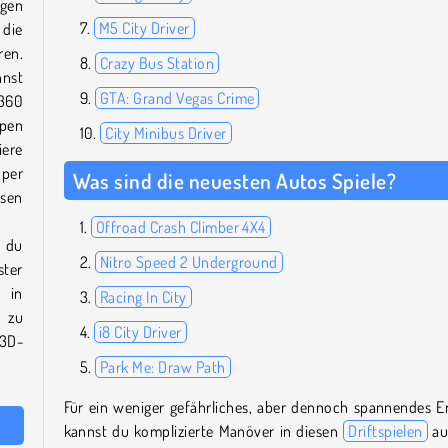
igen
M5 City Driver
die
ren.
Crazy Bus Station
nst
GTA: Grand Vegas Crime
 360
mpen
City Minibus Driver
iere
per
Was sind die neuesten Autos Spiele?
esen
Offroad Crash Climber 4X4
 du
Nitro Speed 2 Underground
ster
 in
Racing In City
e zu
i8 City Driver
3D-
Park Me: Draw Path
Für ein weniger gefährliches, aber dennoch spannendes Er
kannst du komplizierte Manöver in diesen
Driftspielen
au