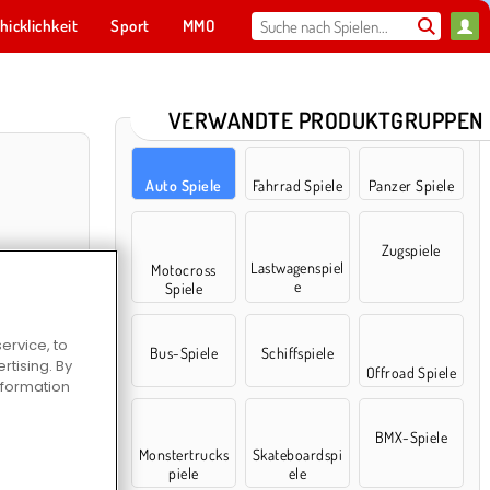
hicklichkeit
Sport
MMO
Für dich
VERWANDTE PRODUKTGRUPPEN
Auto Spiele
Fahrrad Spiele
Panzer Spiele
Zugspiele
Lastwagenspiel
Motocross
e
Spiele
ervice, to
Bus-Spiele
Schiffspiele
tising. By
Offroad Spiele
river
information
BMX-Spiele
Monstertrucks
Skateboardspi
piele
ele