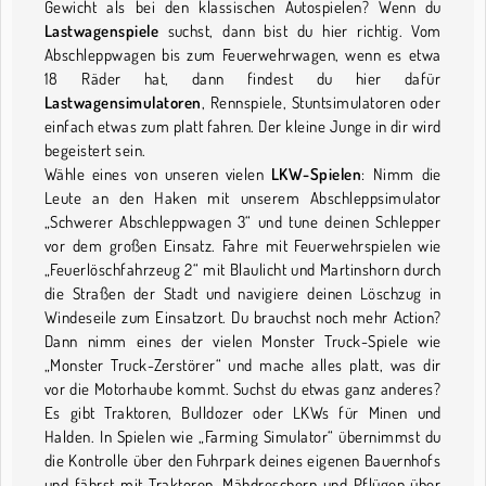
Gewicht als bei den klassischen Autospielen? Wenn du
Lastwagenspiele
suchst, dann bist du hier richtig. Vom
Abschleppwagen bis zum Feuerwehrwagen, wenn es etwa
18 Räder hat, dann findest du hier dafür
Lastwagensimulatoren
, Rennspiele, Stuntsimulatoren oder
einfach etwas zum platt fahren. Der kleine Junge in dir wird
begeistert sein.
Wähle eines von unseren vielen
LKW-Spielen
: Nimm die
Leute an den Haken mit unserem Abschleppsimulator
„Schwerer Abschleppwagen 3“ und tune deinen Schlepper
vor dem großen Einsatz. Fahre mit Feuerwehrspielen wie
„Feuerlöschfahrzeug 2“ mit Blaulicht und Martinshorn durch
die Straßen der Stadt und navigiere deinen Löschzug in
Windeseile zum Einsatzort. Du brauchst noch mehr Action?
Dann nimm eines der vielen Monster Truck-Spiele wie
„Monster Truck-Zerstörer“ und mache alles platt, was dir
vor die Motorhaube kommt. Suchst du etwas ganz anderes?
Es gibt Traktoren, Bulldozer oder LKWs für Minen und
Halden. In Spielen wie „Farming Simulator“ übernimmst du
die Kontrolle über den Fuhrpark deines eigenen Bauernhofs
und fährst mit Traktoren, Mähdreschern und Pflügen über