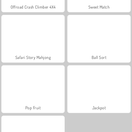
Offroad Crash Climber 4X4
Sweet Match
Safari Story Mahjong
Ball Sort
Pop Fruit
Jackpot