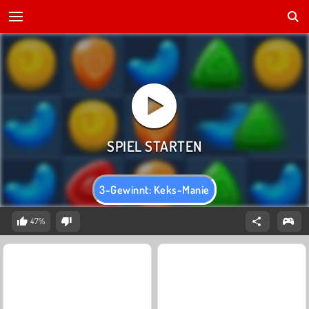
3-Gewinnt: Keks-Manie
47%