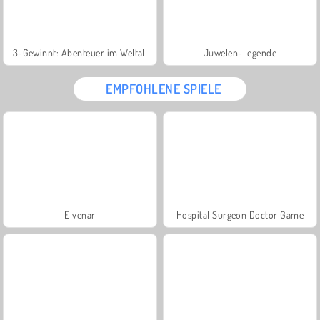
3-Gewinnt: Abenteuer im Weltall
Juwelen-Legende
EMPFOHLENE SPIELE
Elvenar
Hospital Surgeon Doctor Game