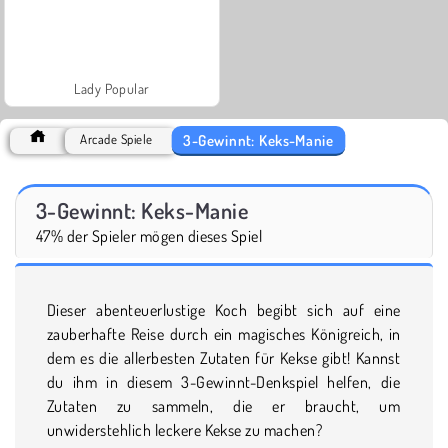
Lady Popular
3-Gewinnt: Keks-Manie
Arcade Spiele
3-Gewinnt: Keks-Manie
47% der Spieler mögen dieses Spiel
Dieser abenteuerlustige Koch begibt sich auf eine
zauberhafte Reise durch ein magisches Königreich, in
dem es die allerbesten Zutaten für Kekse gibt! Kannst
du ihm in diesem 3-Gewinnt-Denkspiel helfen, die
Zutaten zu sammeln, die er braucht, um
unwiderstehlich leckere Kekse zu machen?