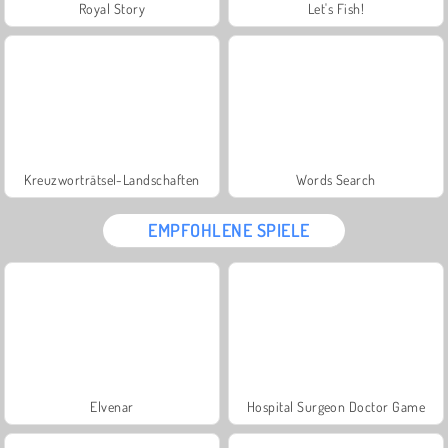
Royal Story
Let's Fish!
Kreuzworträtsel-Landschaften
Words Search
EMPFOHLENE SPIELE
Elvenar
Hospital Surgeon Doctor Game