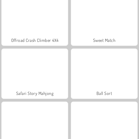
Offroad Crash Climber 4X4
Sweet Match
Safari Story Mahjong
Ball Sort