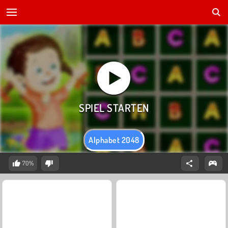
Alphabet 2048
70%