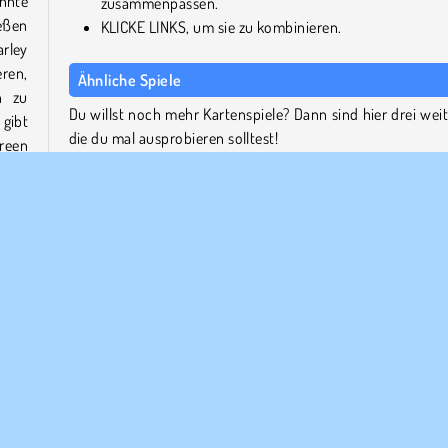
nnte
zusammenpassen.
eßen
KLICKE LINKS, um sie zu kombinieren.
rley
ren,
Ähnliche Spiele
n zu
Du willst noch mehr Kartenspiele? Dann sind hier drei weit
gibt
die du mal ausprobieren solltest!
reen
Candy Hero
Match Solitaire
Lightning Cards
y aus
ngt.
Wer hat Super Hero Merge entwickelt?
damit
Super Hero Merge wurde von Lorastudio entwickelt.
s zu
oder