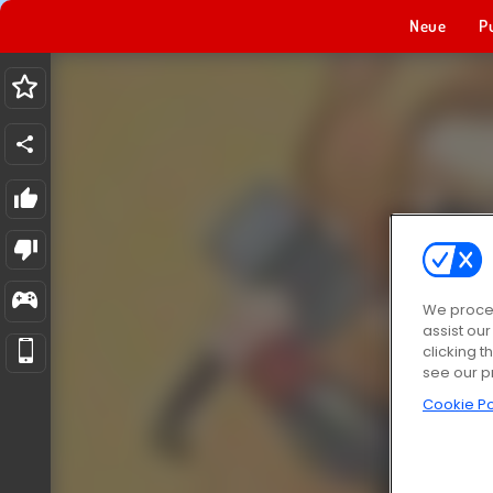
Neue
P
We proces
assist ou
clicking t
see our p
Cookie Po