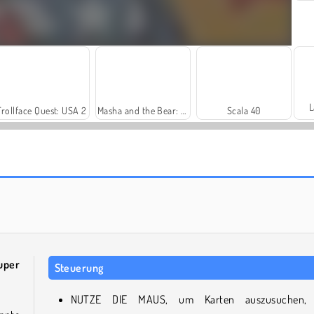
L
Trollface Quest: USA 2
Masha and the Bear: Meadows
Scala 40
Farm Merge Valley
Harvest Honors
uper
Steuerung
NUTZE DIE MAUS, um Karten auszusuchen, 