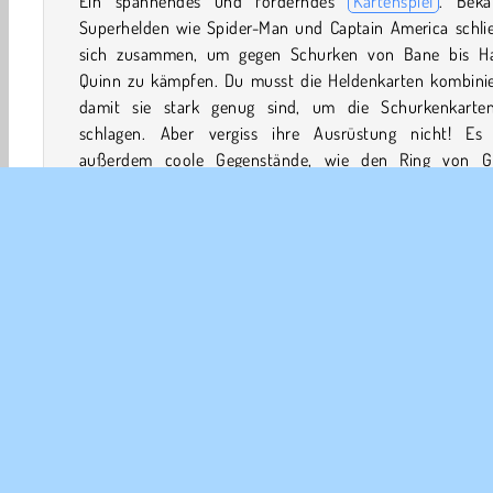
Ein spannendes und forderndes
Kartenspiel
. Beka
Superhelden wie Spider-Man und Captain America schli
sich zusammen, um gegen Schurken von Bane bis Ha
Quinn zu kämpfen. Du musst die Heldenkarten kombinie
damit sie stark genug sind, um die Schurkenkarte
schlagen. Aber vergiss ihre Ausrüstung nicht! Es 
außerdem coole Gegenstände, wie den Ring von G
Lantern, die du einsetzen kannst.
Wie spielt man Super Hero Merge?
Super Hero Merge ist ein einzigartiges Spiel, das Gamepla
2048-Spielen
und
Denkspielen
zusammenbri
Kombiniere die Heldenkarten entsprechend ihrer Werte, 
sie stark genug werden, um die Karten des Gegner
schlagen. Beispiel: Nur eine Heldenkarte mit einer 2 
höher, kann eine Schurkenkarte mit 2 schlagen.