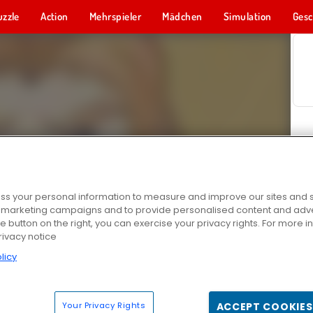
uzzle
Action
Mehrspieler
Mädchen
Simulation
Gesc
s your personal information to measure and improve our sites and s
r marketing campaigns and to provide personalised content and adver
he button on the right, you can exercise your privacy rights. For more 
rivacy notice
licy
Your Privacy Rights
ACCEPT COOKIES