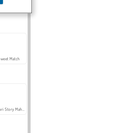
Offroad Crash Climber 4X4
Sweet Match
Safari Story Mahjong