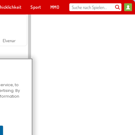
hicklichkeit
Sport
MMO
Für dich
Elvenar
ervice, to
tising. By
Hospital Surgeon Doctor Game
information