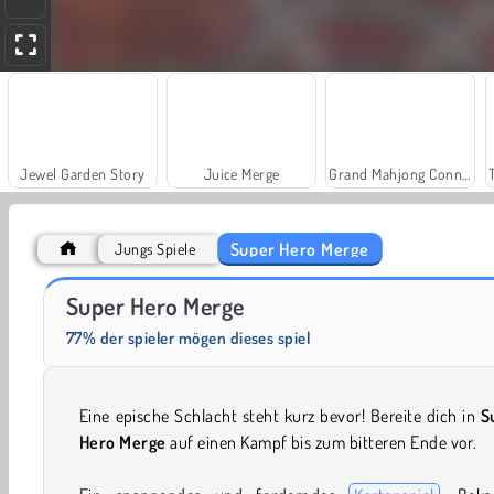
Jewel Garden Story
Juice Merge
Grand Mahjong Connect
Super Hero Merge
Jungs Spiele
Solitaire Social
Fashion Princess - Dress Up for Girls
Super Hero Merge
77% der spieler mögen dieses spiel
Eine epische Schlacht steht kurz bevor! Bereite dich in
S
Hero Merge
auf einen Kampf bis zum bitteren Ende vor.