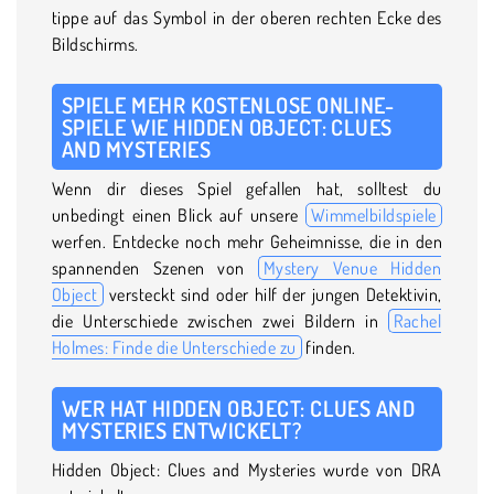
tippe auf das Symbol in der oberen rechten Ecke des
Bildschirms.
SPIELE MEHR KOSTENLOSE ONLINE-
SPIELE WIE HIDDEN OBJECT: CLUES
AND MYSTERIES
Wenn dir dieses Spiel gefallen hat, solltest du
unbedingt einen Blick auf unsere
Wimmelbildspiele
werfen. Entdecke noch mehr Geheimnisse, die in den
spannenden Szenen von
Mystery Venue Hidden
Object
versteckt sind oder hilf der jungen Detektivin,
die Unterschiede zwischen zwei Bildern in
Rachel
Holmes: Finde die Unterschiede zu
finden.
WER HAT HIDDEN OBJECT: CLUES AND
MYSTERIES ENTWICKELT?
Hidden Object: Clues and Mysteries wurde von DRA