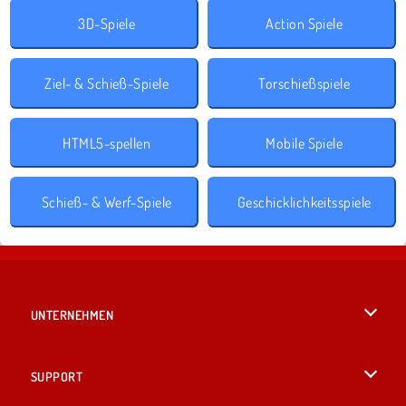
3D-Spiele
Action Spiele
Ziel- & Schieß-Spiele
Torschießspiele
HTML5-spellen
Mobile Spiele
Schieß- & Werf-Spiele
Geschicklichkeitsspiele
UNTERNEHMEN
Benutzungsbedingungen
SUPPORT