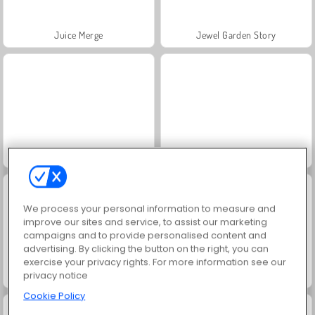
Juice Merge
Jewel Garden Story
Fashion Princess - Dress Up for Girls
Tennis Open 2020
We process your personal information to measure and
improve our sites and service, to assist our marketing
campaigns and to provide personalised content and
advertising. By clicking the button on the right, you can
exercise your privacy rights. For more information see our
privacy notice
Soccer Skills: Euro Cup 2021
Masha and the Bear: Meadows
Cookie Policy