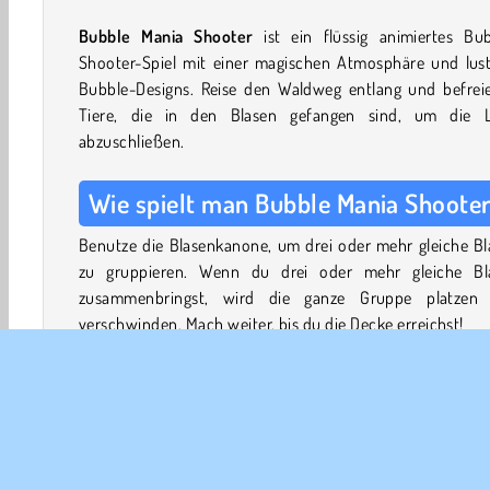
Bubble Mania Shooter
ist ein flüssig animiertes Bub
Shooter-Spiel mit einer magischen Atmosphäre und lust
Bubble-Designs. Reise den Waldweg entlang und befreie
Tiere, die in den Blasen gefangen sind, um die L
abzuschließen.
Wie spielt man Bubble Mania Shoote
Benutze die Blasenkanone, um drei oder mehr gleiche Bl
zu gruppieren. Wenn du drei oder mehr gleiche Bl
zusammenbringst, wird die ganze Gruppe platzen
verschwinden. Mach weiter, bis du die Decke erreichst!
Manchmal sind kleine Tiere wie Schmetterlinge und Vöge
den bunten Blasen gefangen. Kannst du sie alle befreien?
Du hast nur eine begrenzte Anzahl von Blasen in de
Kanone, also setze sie weise ein. Du kannst auch 4 Boo