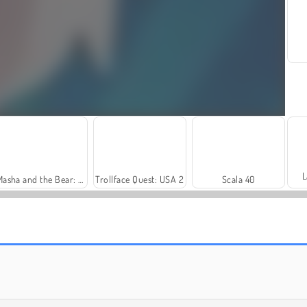
L
Masha and the Bear: Meadows
Trollface Quest: USA 2
Scala 40
Fashion Princess - Dress Up for Girls
Rummy World