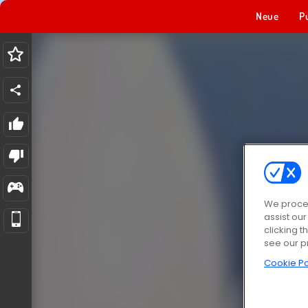
Neue
P
We proces
assist ou
clicking t
see our p
Cookie Po