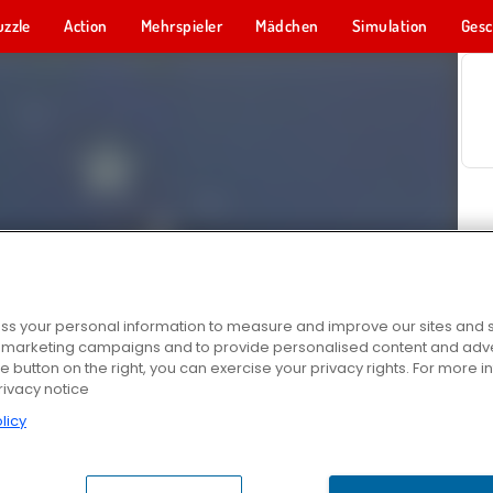
uzzle
Action
Mehrspieler
Mädchen
Simulation
Gesc
s your personal information to measure and improve our sites and s
r marketing campaigns and to provide personalised content and adver
he button on the right, you can exercise your privacy rights. For more 
rivacy notice
licy