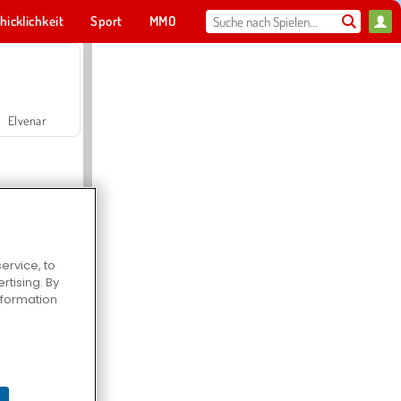
hicklichkeit
Sport
MMO
Für dich
Elvenar
ervice, to
tising. By
Hospital Surgeon Doctor Game
information