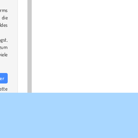
irms
 die
ldes
gst,
 zum
iele
ter
ette
tige
andy
asen
anda