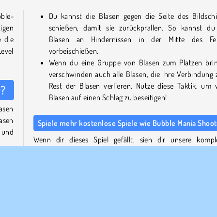
ble-
Du kannst die Blasen gegen die Seite des Bildsch
igen
schießen, damit sie zurückprallen. So kannst du
 die
Blasen an Hindernissen in der Mitte des Fe
evel
vorbeischießen.
Wenn du eine Gruppe von Blasen zum Platzen brin
verschwinden auch alle Blasen, die ihre Verbindung
Rest der Blasen verlieren. Nutze diese Taktik, um v
r?
Blasen auf einen Schlag zu beseitigen!
asen
asen
Spiele mehr kostenlose Spiele wie Bubble Mania Shoo
 und
Wenn dir dieses Spiel gefällt, sieh dir unsere kompl
Sammlung von Bubble Shooter-Spielen
an. Entdecke lus
Variationen eines Themas, wie z.B.
Bubble Shooter C
l in
Wheel
, oder rette die süßen Baby-Pandas, die in den Bl
gefangen sind, in dem wunderschönen
Bubble Shooter P
Blast
.
iner
ster