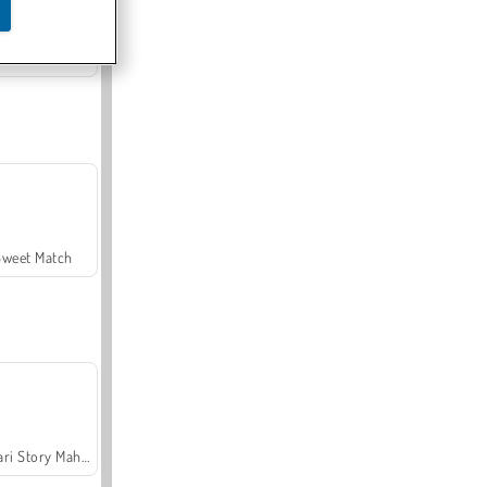
Offroad Crash Climber 4X4
Sweet Match
Safari Story Mahjong