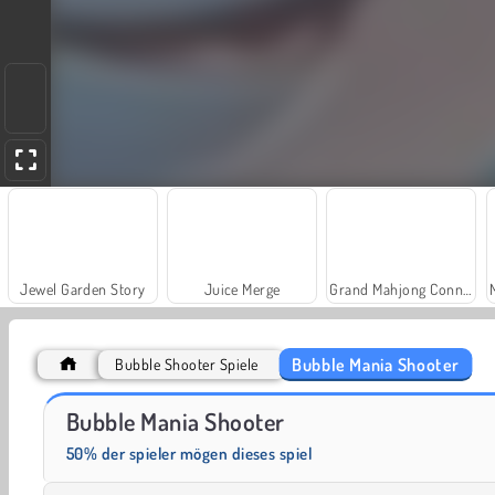
Jewel Garden Story
Juice Merge
Grand Mahjong Connect
Bubble Mania Shooter
Bubble Shooter Spiele
Farm Merge Valley
Solitaire Social
Bubble Mania Shooter
50% der spieler mögen dieses spiel