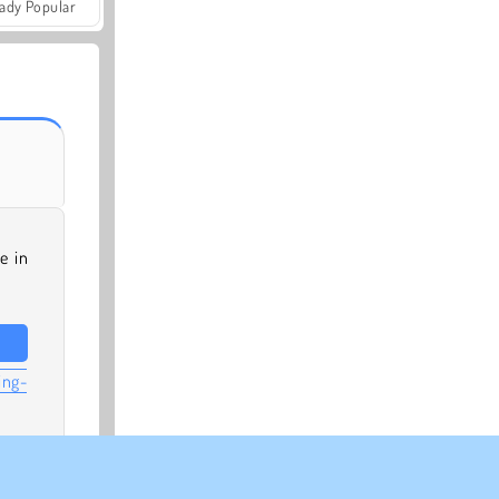
ady Popular
e in
ing-