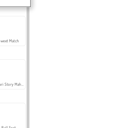
Sweet Match
Safari Story Mahjong
Ball Sort