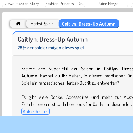
Jewel Garden Story
Fashion Princess - Dress Up for Girls
Juice Merge
Caitlyn: Dress-Up Autumn
Herbst Spiele
Trollface Quest: USA 2
Farm Merge Valley
Caitlyn: Dress-Up Autumn
76% der spieler mögen dieses spiel
Kreiere den Super-Stil der Saison in
Caitlyn: Dres
Autumn
. Kannst du ihr helfen, in diesem modischen On
Spiel ein fantastisches Herbst-Outfit zu entwerfen?
Es gibt viele Röcke, Accessoires und mehr zur Ausw
Erstelle einen erstaunlichen Look für Caitlyn in diesem lus
Ankleidespiel
.
Steuerung