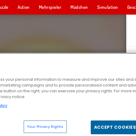
uzzle
Action
Mehrspieler
Mädchen
Simulation
Gesc
s your personal information to measure and improve our sites and s
r marketing campaigns and to provide personalised content and adver
he button on the right, you can exercise your privacy rights. For more 
rivacy notice
licy
Your Privacy Rights
ACCEPT COOKIES