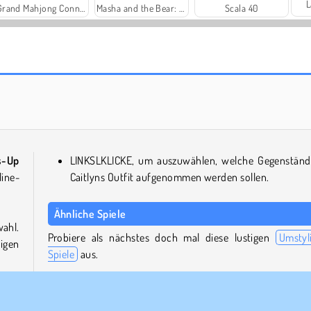
L
Grand Mahjong Connect
Masha and the Bear: Meadows
Scala 40
Baby Hazel: Alles über Tiere
Tower Match
s-Up
LINKSLKLICKE, um auszuwählen, welche Gegenständ
line-
Caitlyns Outfit aufgenommen werden sollen.
Ähnliche Spiele
ahl.
Probiere als nächstes doch mal diese lustigen
Umstyl
tigen
Spiele
aus.
Princess: Urban Outfitter Autumn
High School Divas