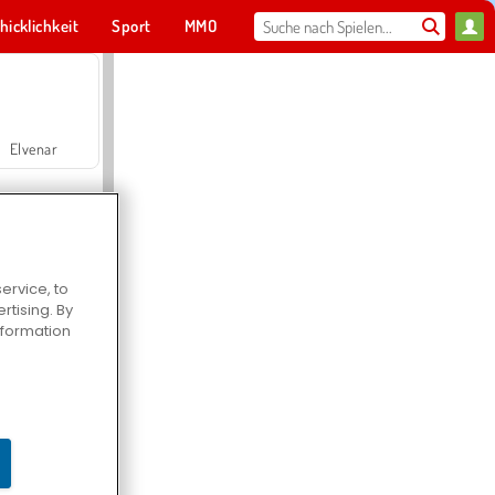
hicklichkeit
Sport
MMO
Für dich
Elvenar
ervice, to
tising. By
Hospital Surgeon Doctor Game
information
Offroad Crash Climber 4X4