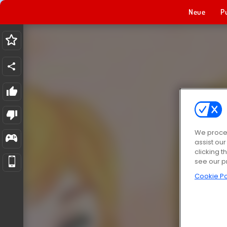
Neue
P
We proces
assist ou
clicking t
see our p
Cookie Po