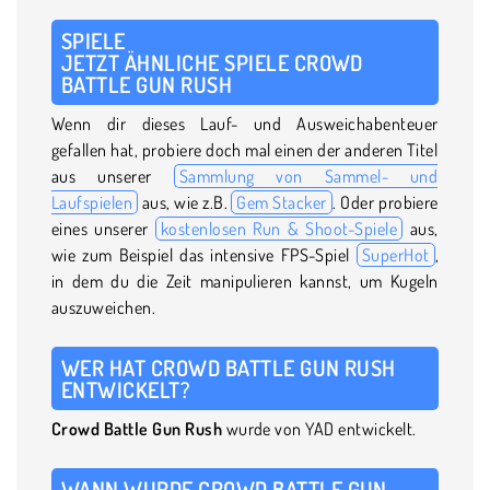
SPIELE
JETZT ÄHNLICHE SPIELE CROWD
BATTLE GUN RUSH
Wenn dir dieses Lauf- und Ausweichabenteuer
gefallen hat, probiere doch mal einen der anderen Titel
aus unserer
Sammlung von Sammel- und
Laufspielen
aus, wie z.B.
Gem Stacker
. Oder probiere
eines unserer
kostenlosen Run & Shoot-Spiele
aus,
wie zum Beispiel das intensive FPS-Spiel
SuperHot
,
in dem du die Zeit manipulieren kannst, um Kugeln
auszuweichen.
WER HAT CROWD BATTLE GUN RUSH
ENTWICKELT?
Crowd Battle Gun Rush
wurde von YAD entwickelt.
WANN WURDE CROWD BATTLE GUN