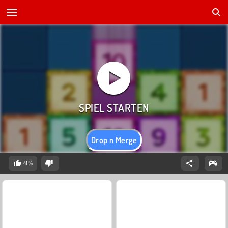
Drop n Merge
41%