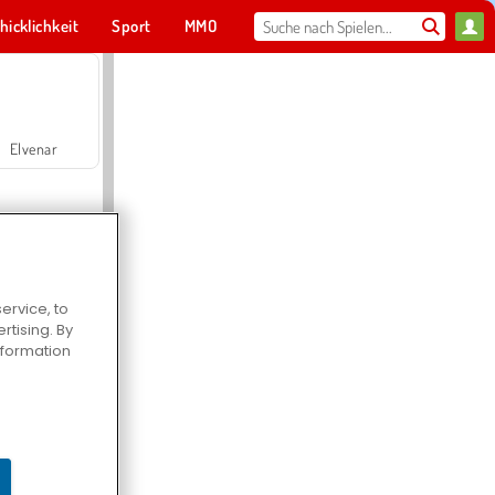
hicklichkeit
Sport
MMO
Für dich
Elvenar
ervice, to
tising. By
Hospital Surgeon Doctor Game
information