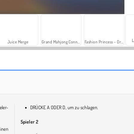
L
Juice Merge
Grand Mahjong Connect
Fashion Princess - Dress Up for Girls
Trollface Quest: USA 2
Harvest Honors
ler-
DRÜCKE A ODER D, um zu schlagen.
Spieler 2
inen