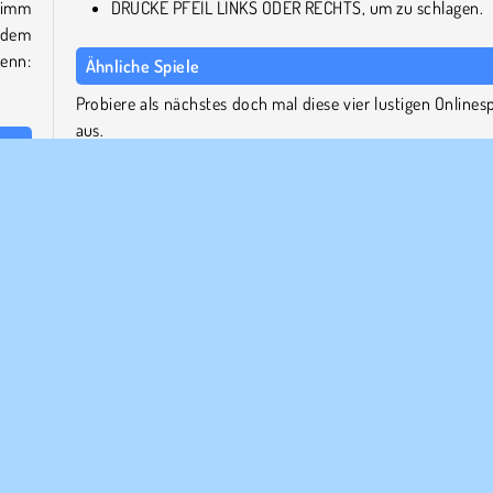
Nimm
DRÜCKE PFEIL LINKS ODER RECHTS, um zu schlagen.
 dem
denn:
Ähnliche Spiele
Probiere als nächstes doch mal diese vier lustigen Onlinesp
aus.
eses
Boxing Random
 der
Catac.io
r aus
Penalty Shooters 2: Football Game
Drag Racing Rivals
Wer hat Drunken Boxing 2 entwickelt?
Drunken Boxing 2 wurde von RHM Interactive entwickelt.
eliebte
Sport