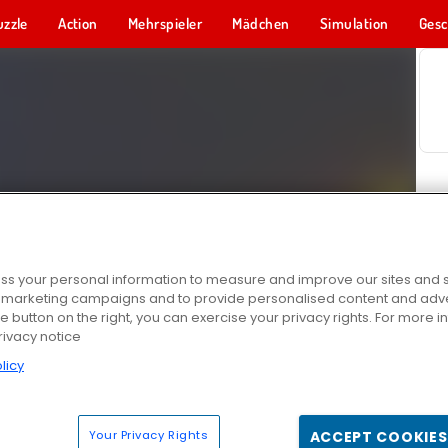
uzzle
Action
Mehrspieler
Mädchen
Simulation
Gesc
s your personal information to measure and improve our sites and s
r marketing campaigns and to provide personalised content and adver
he button on the right, you can exercise your privacy rights. For more 
rivacy notice
licy
Your Privacy Rights
ACCEPT COOKIES