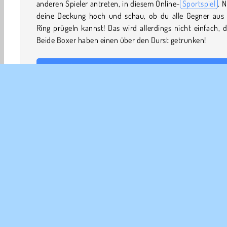
anderen Spieler antreten, in diesem Online-
Sportspiel
. 
deine Deckung hoch und schau, ob du alle Gegner aus
Ring prügeln kannst! Das wird allerdings nicht einfach, 
Beide Boxer haben einen über den Durst getrunken!
Wie spielt man Drunken Boxing 2?
Stolpere dich zum Sieg in Drunken Boxing 2. Di
Kampfspiel
gibt dir die Kontrolle über einen Boxer,
sturzbetrunken ist! Versuche in jeder Runde, den Gegne
dem Ring zu schlagen.
Steuerung
Spieler 1
2 player
Boxen
Kampf
HTML5
Mobile
B