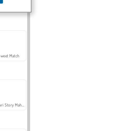
Offroad Crash Climber 4X4
Sweet Match
Safari Story Mahjong