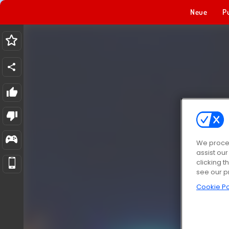
Neue
P
We proces
assist ou
clicking t
see our p
Cookie Po