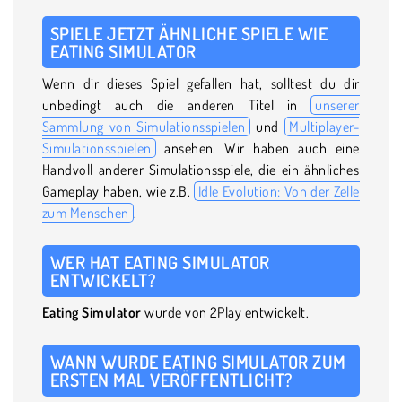
SPIELE JETZT ÄHNLICHE SPIELE WIE
EATING SIMULATOR
Wenn dir dieses Spiel gefallen hat, solltest du dir
unbedingt auch die anderen Titel in
unserer
Sammlung von Simulationsspielen
und
Multiplayer-
Simulationsspielen
ansehen. Wir haben auch eine
Handvoll anderer Simulationsspiele, die ein ähnliches
Gameplay haben, wie z.B.
Idle Evolution: Von der Zelle
zum Menschen
.
WER HAT EATING SIMULATOR
ENTWICKELT?
Eating Simulator
wurde von 2Play entwickelt.
WANN WURDE EATING SIMULATOR ZUM
ERSTEN MAL VERÖFFENTLICHT?