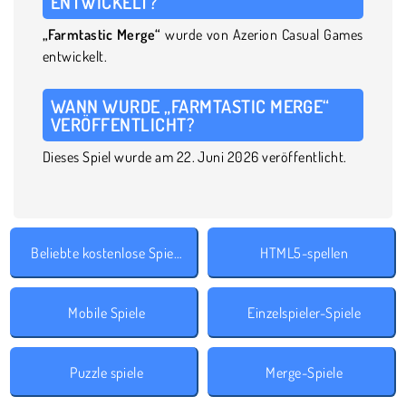
ENTWICKELT?
„Farmtastic Merge“
wurde von Azerion Casual Games
entwickelt.
WANN WURDE „FARMTASTIC MERGE“
VERÖFFENTLICHT?
Dieses Spiel wurde am 22. Juni 2026 veröffentlicht.
Beliebte kostenlose Spiele
HTML5-spellen
Mobile Spiele
Einzelspieler-Spiele
Puzzle spiele
Merge-Spiele