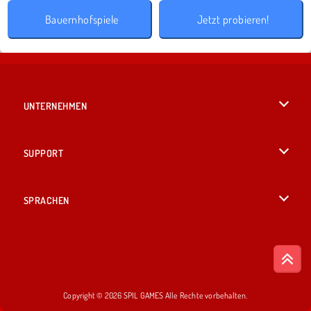
Bauernhofspiele
Jetzt probieren!
UNTERNEHMEN
Benutzungsbedingungen
SUPPORT
Unsere Datenschutzre ...
Hilfe
SPRACHEN
Cookies
English
Cookie-Kontrolle
British English
Copyright © 2026 SPIL GAMES Alle Rechte vorbehalten.