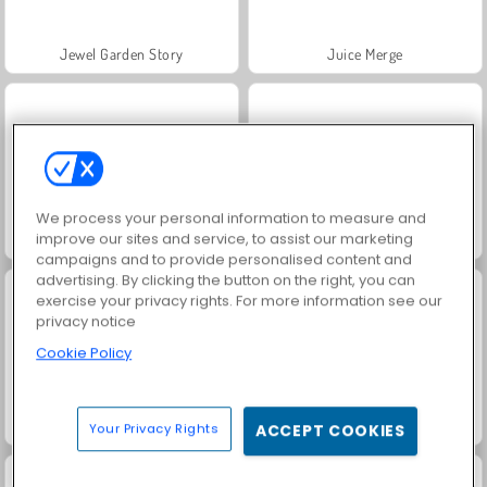
Jewel Garden Story
Juice Merge
We process your personal information to measure and
improve our sites and service, to assist our marketing
Grand Mahjong Connect
Trollface Quest: USA 2
campaigns and to provide personalised content and
advertising. By clicking the button on the right, you can
exercise your privacy rights. For more information see our
privacy notice
Cookie Policy
Fashion Princess - Dress Up for Girls
Masha and the Bear: Meadows
Your Privacy Rights
ACCEPT COOKIES